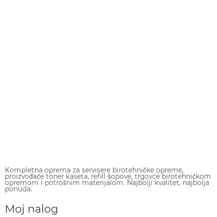
Kompletna oprema za servisere birotehničke opreme,
proizvođače toner kaseta, refill šopove, trgovce birotehničkom
opremom i potrošnim materijalom. Najbolji kvalitet, najbolja
ponuda.
Moj nalog