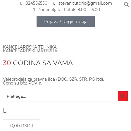
Sorted
Pređi
024556550
stevan.tutoric@gmail.com
by
price:
na
Ponedeljak - Petak: 8:00 - 16:00
low
sadržaj
to
high
Prijava / Registracija
KANCELARIJSKA TEHNIKA
KANCELARIJSKI MATERIJAL
30
GODINA SA VAMA
Veleprodaja za pravna lica (DOO, SZR, STR, PG itd).
Cene su bez PDV-a.
Search Butto
Search
for:
Main
Menu
Cart
0,00
RSD