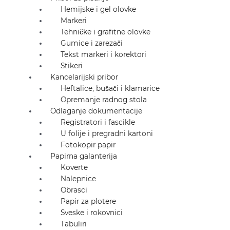
Hemijske i gel olovke
Markeri
Tehničke i grafitne olovke
Gumice i zarezači
Tekst markeri i korektori
Stikeri
Kancelarijski pribor
Heftalice, bušači i klamarice
Opremanje radnog stola
Odlaganje dokumentacije
Registratori i fascikle
U folije i pregradni kartoni
Fotokopir papir
Papirna galanterija
Koverte
Nalepnice
Obrasci
Papir za plotere
Sveske i rokovnici
Tabuliri