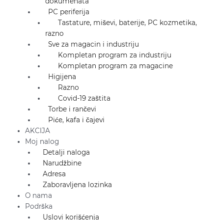
dokumenata
PC periferija
Tastature, miševi, baterije, PC kozmetika,
razno
Sve za magacin i industriju
Kompletan program za industriju
Kompletan program za magacine
Higijena
Razno
Covid-19 zaštita
Torbe i rančevi
Piće, kafa i čajevi
AKCIJA
Moj nalog
Detalji naloga
Narudžbine
Adresa
Zaboravljena lozinka
O nama
Podrška
Uslovi korišćenja