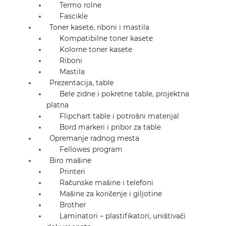
Termo rolne
Fascikle
Toner kasete, riboni i mastila
Kompatibilne toner kasete
Kolorne toner kasete
Riboni
Mastila
Prezentacija, table
Bele zidne i pokretne table, projektna
platna
Flipchart table i potrošni materijal
Bord markeri i pribor za table
Opremanje radnog mesta
Fellowes program
Biro mašine
Printeri
Računske mašine i telefoni
Mašine za koričenje i giljotine
Brother
Laminatori – plastifikatori, uništivači