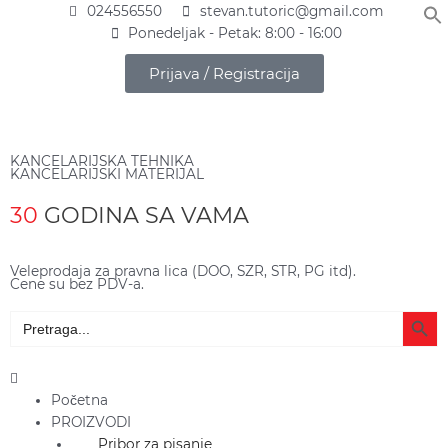
Pređi
024556550
stevan.tutoric@gmail.com
na
Ponedeljak - Petak: 8:00 - 16:00
sadržaj
Prijava / Registracija
KANCELARIJSKA TEHNIKA
KANCELARIJSKI MATERIJAL
30
GODINA SA VAMA
Veleprodaja za pravna lica (DOO, SZR, STR, PG itd).
Cene su bez PDV-a.
Search Butto
Search
for:
Main
Menu
Početna
PROIZVODI
Pribor za pisanje