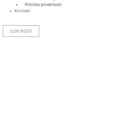
Politika privatnosti
Kontakt
Cart
0,00
RSD
Canon
i-
SENSYS
MF461dw
količina