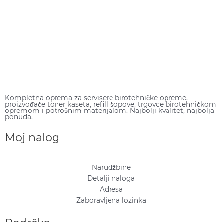
Kompletna oprema za servisere birotehničke opreme,
proizvođače toner kaseta, refill šopove, trgovce birotehničkom
opremom i potrošnim materijalom. Najbolji kvalitet, najbolja
ponuda.
Moj nalog
Narudžbine
Detalji naloga
Adresa
Zaboravljena lozinka