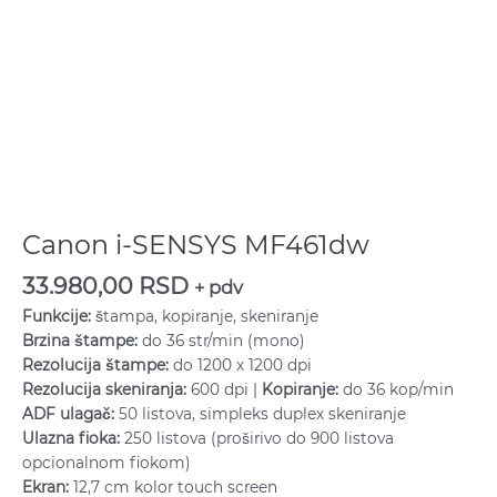
Canon i-SENSYS MF461dw
33.980,00
RSD
+ pdv
Funkcije:
štampa, kopiranje, skeniranje
Brzina štampe:
do 36 str/min (mono)
Rezolucija štampe:
do 1200 x 1200 dpi
Rezolucija skeniranja:
600 dpi |
Kopiranje:
do 36 kop/min
ADF ulagač:
50 listova, simpleks duplex skeniranje
Ulazna fioka:
250 listova (proširivo do 900 listova
opcionalnom fiokom)
Ekran:
12,7 cm kolor touch screen