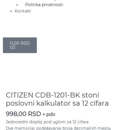
Politika privatnosti
Kontakt
Cart
0,00
RSD
0
CITIZEN
CDB-
1201-
BK
CITIZEN CDB-1201-BK stoni
stoni
poslovni kalkulator sa 12 cifara
poslovni
kalkulator
998,00
RSD
+ pdv
sa
Jednoredni displej pod uglom sa 12 cifara
12
Dve memorije, podešavanje broja decimalnih mesta,