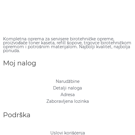
Kompletna oprema za servisere birotehničke opreme,
proizvođače toner kaseta, refill šopove, trgovce birotehničkom
opremom i potrošnim materijalom. Najbolji kvalitet, najbolja
ponuda.
Moj nalog
Narudžbine
Detalji naloga
Adresa
Zaboravljena lozinka
Podrška
Uslovi korišćenja