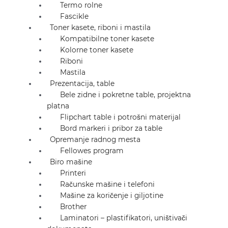
Termo rolne
Fascikle
Toner kasete, riboni i mastila
Kompatibilne toner kasete
Kolorne toner kasete
Riboni
Mastila
Prezentacija, table
Bele zidne i pokretne table, projektna
platna
Flipchart table i potrošni materijal
Bord markeri i pribor za table
Opremanje radnog mesta
Fellowes program
Biro mašine
Printeri
Računske mašine i telefoni
Mašine za koričenje i giljotine
Brother
Laminatori – plastifikatori, uništivači