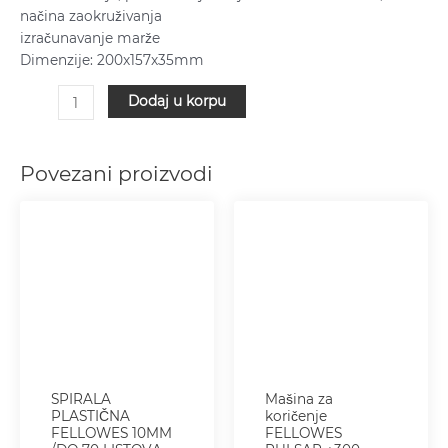
cifara
načina zaokruživanja
količina
izračunavanje marže
Dimenzije: 200x157x35mm
Dodaj u korpu
Povezani proizvodi
SPIRALA
Mašina za
PLASTIČNA
koričenje
FELLOWES 10MM
FELLOWES