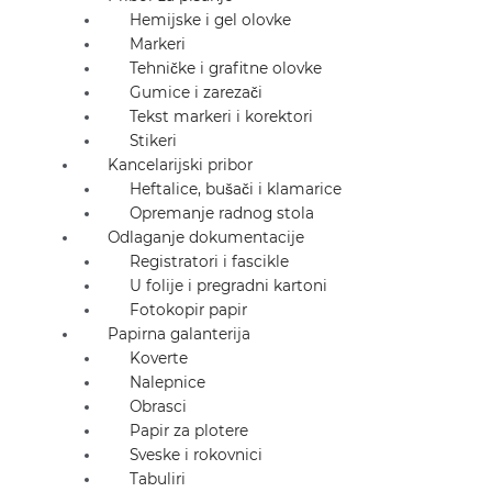
Hemijske i gel olovke
Markeri
Tehničke i grafitne olovke
Gumice i zarezači
Tekst markeri i korektori
Stikeri
Kancelarijski pribor
Heftalice, bušači i klamarice
Opremanje radnog stola
Odlaganje dokumentacije
Registratori i fascikle
U folije i pregradni kartoni
Fotokopir papir
Papirna galanterija
Koverte
Nalepnice
Obrasci
Papir za plotere
Sveske i rokovnici
Tabuliri