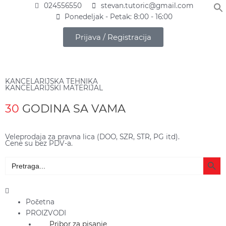
Pređi
024556550
stevan.tutoric@gmail.com
na
Ponedeljak - Petak: 8:00 - 16:00
sadržaj
Prijava / Registracija
KANCELARIJSKA TEHNIKA
KANCELARIJSKI MATERIJAL
30
GODINA SA VAMA
Veleprodaja za pravna lica (DOO, SZR, STR, PG itd).
Cene su bez PDV-a.
Search Butto
Search
for:
Main
Menu
Početna
PROIZVODI
Pribor za pisanje