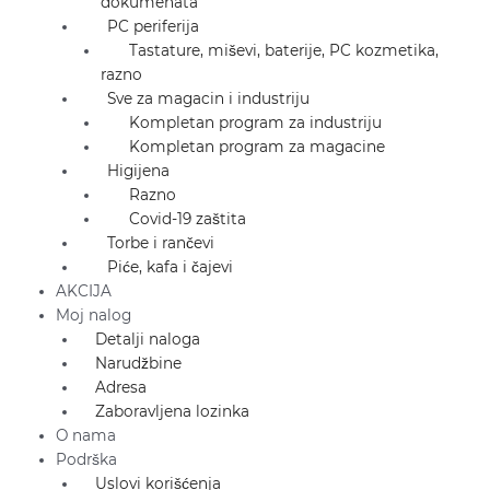
dokumenata
PC periferija
Tastature, miševi, baterije, PC kozmetika,
razno
Sve za magacin i industriju
Kompletan program za industriju
Kompletan program za magacine
Higijena
Razno
Covid-19 zaštita
Torbe i rančevi
Piće, kafa i čajevi
AKCIJA
Moj nalog
Detalji naloga
Narudžbine
Adresa
Zaboravljena lozinka
O nama
Podrška
Uslovi korišćenja