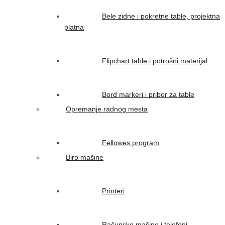
Bele zidne i pokretne table, projektna
platna
Flipchart table i potrošni materijal
Bord markeri i pribor za table
Opremanje radnog mesta
Fellowes program
Biro mašine
Printeri
Računske mašine i telefoni