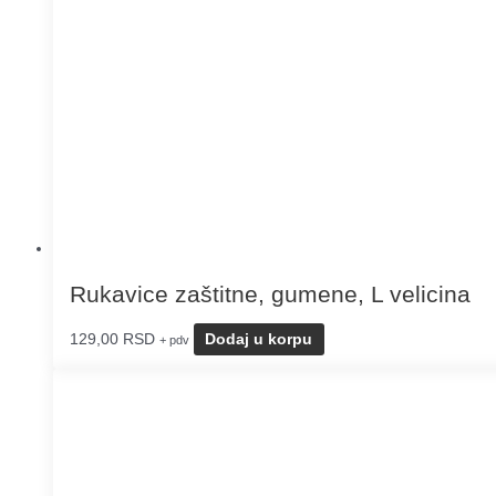
Rukavice zaštitne, gumene, L velicina
129,00
RSD
Dodaj u korpu
+ pdv