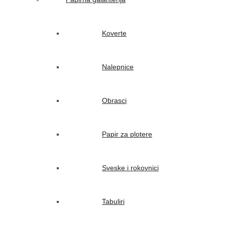
Koverte
Nalepnice
Obrasci
Papir za plotere
Sveske i rokovnici
Tabuliri