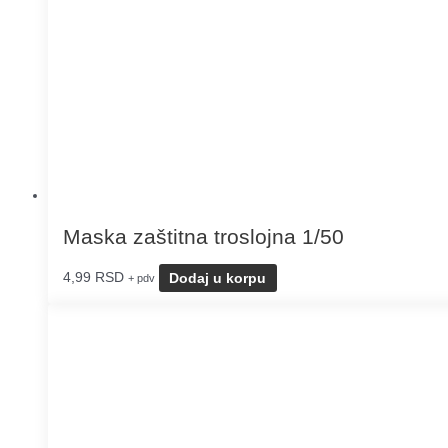
Maska zaštitna troslojna 1/50
4,99
RSD
Dodaj u korpu
+ pdv