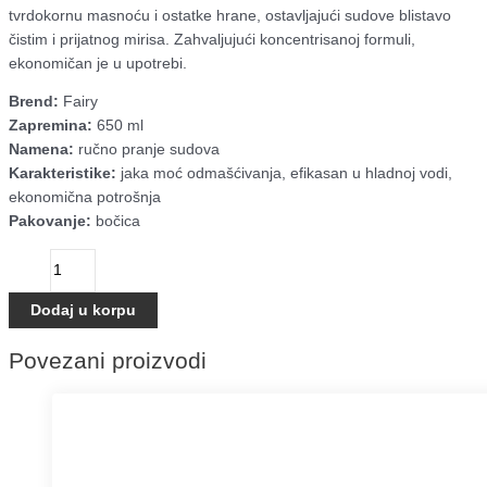
tvrdokornu masnoću i ostatke hrane, ostavljajući sudove blistavo
čistim i prijatnog mirisa. Zahvaljujući koncentrisanoj formuli,
ekonomičan je u upotrebi.
Brend:
Fairy
Zapremina:
650 ml
Namena:
ručno pranje sudova
Karakteristike:
jaka moć odmašćivanja, efikasan u hladnoj vodi,
ekonomična potrošnja
Pakovanje:
bočica
Dodaj u korpu
Povezani proizvodi