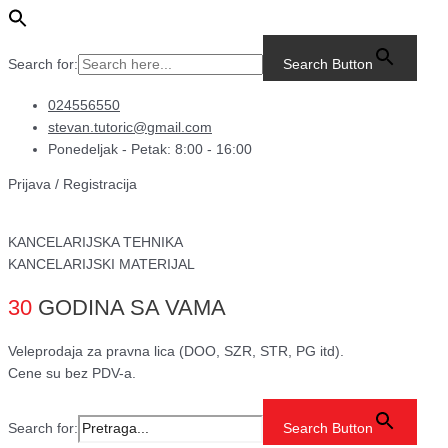
Pređi
Main
Deterdžent
na
Menu
za
sadržaj
sudove
Search for:
Search Button
Fairy
–
024556550
650
stevan.tutoric@gmail.com
ml
Ponedeljak - Petak: 8:00 - 16:00
količina
Prijava / Registracija
KANCELARIJSKA TEHNIKA
KANCELARIJSKI MATERIJAL
30
GODINA SA VAMA
Veleprodaja za pravna lica (DOO, SZR, STR, PG itd).
Cene su bez PDV-a.
Search for:
Search Button