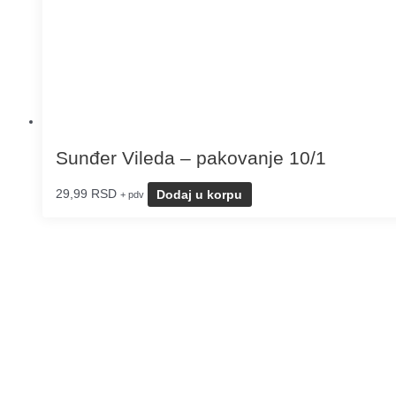
Sunđer Vileda – pakovanje 10/1
29,99
RSD
Dodaj u korpu
+ pdv