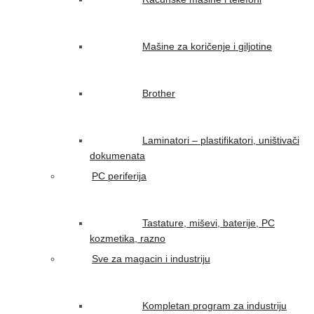
Mašine za koričenje i giljotine
Brother
Laminatori – plastifikatori, uništivači
dokumenata
PC periferija
Tastature, miševi, baterije, PC
kozmetika, razno
Sve za magacin i industriju
Kompletan program za industriju