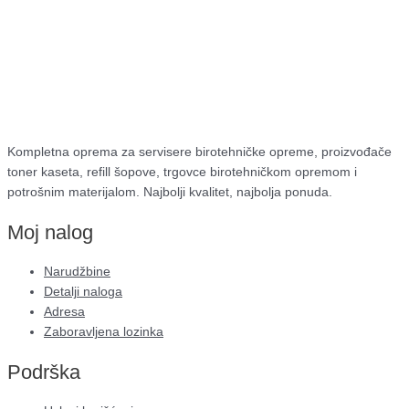
Kompletna oprema za servisere birotehničke opreme, proizvođače
toner kaseta, refill šopove, trgovce birotehničkom opremom i
potrošnim materijalom. Najbolji kvalitet, najbolja ponuda.
Moj nalog
Narudžbine
Detalji naloga
Adresa
Zaboravljena lozinka
Podrška