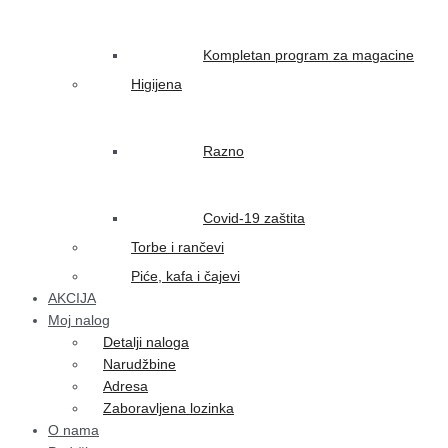
Kompletan program za magacine
Higijena
Razno
Covid-19 zaštita
Torbe i rančevi
Piće, kafa i čajevi
AKCIJA
Moj nalog
Detalji naloga
Narudžbine
Adresa
Zaboravljena lozinka
O nama