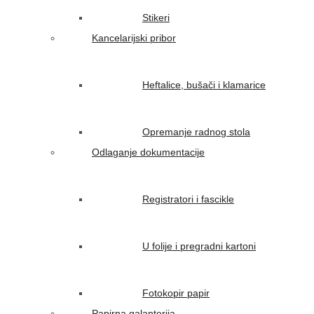
Stikeri
Kancelarijski pribor
Heftalice, bušači i klamarice
Opremanje radnog stola
Odlaganje dokumentacije
Registratori i fascikle
U folije i pregradni kartoni
Fotokopir papir
Papirna galanterija