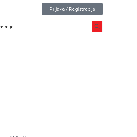
Prijava / Registracija
Search Button
arch