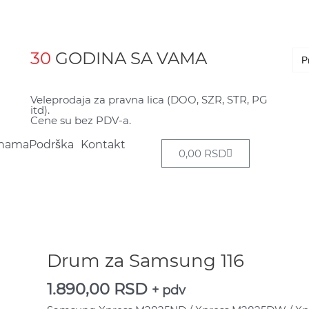
Se
30
GODINA SA VAMA
for:
Veleprodaja za pravna lica (DOO, SZR, STR, PG
itd).
Cene su bez PDV-a.
nama
Podrška
Kontakt
Cart
0,00
RSD
Drum za Samsung 116
Drum
za
1.890,00
RSD
+ pdv
Samsung
116