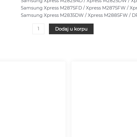
Samsung Xpress M2825ND / Xpress M2825DW / Xp
količina
Samsung Xpress M2875FD / Xpress M2875FW / Xp
Samsung Xpress M2835DW / Xpress M2885FW / D
Dodaj u korpu