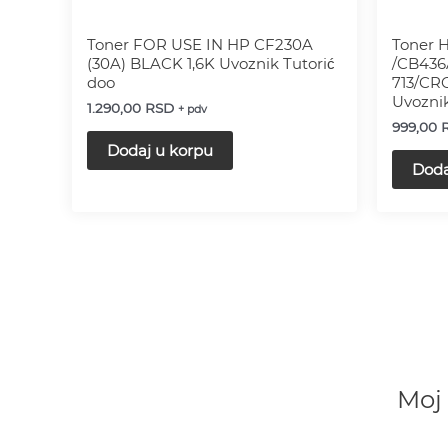
Toner FOR USE IN HP CF230A
Toner 
(30A) BLACK 1,6K Uvoznik Tutorić
/CB436
doo
713/CRG
Uvoznik
1.290,00
RSD
+ pdv
999,00
Dodaj u korpu
Doda
Moj