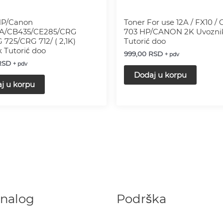
HP/Canon
Toner For use 12A / FX10 /
A/CB435/CE285/CRG
703 HP/CANON 2K Uvozni
 725/CRG 712/ ( 2,1K)
Tutorić doo
 Tutorić doo
999,00
RSD
+ pdv
RSD
+ pdv
Dodaj u korpu
j u korpu
 nalog
Podrška