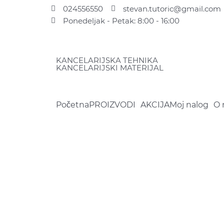
Pređi
024556550
stevan.tutoric@gmail.com
na
Ponedeljak - Petak: 8:00 - 16:00
sadržaj
KANCELARIJSKA TEHNIKA
KANCELARIJSKI MATERIJAL
Početna
PROIZVODI
AKCIJA
Moj nalog
O 