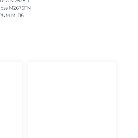
ress M2625D
ress M2675FN
RUM ML116