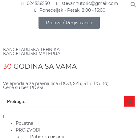
Pređi
024556550
stevan.tutoric@gmail.com
na
Ponedeljak - Petak: 8:00 - 16:00
sadržaj
Prijava / Registracija
KANCELARIJSKA TEHNIKA
KANCELARIJSKI MATERIJAL
30
GODINA SA VAMA
Veleprodaja za pravna lica (DOO, SZR, STR, PG itd).
Cene su bez PDV-a.
Search Butto
Search
for:
Main
Menu
Početna
PROIZVODI
Pribor za pisanje