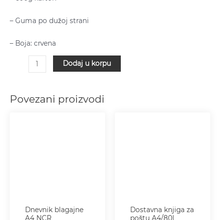
– Guma po dužoj strani
– Boja: crvena
Dodaj u korpu
Povezani proizvodi
Dnevnik blagajne
Dostavna knjiga za
A4 NCR
poštu A4/80l