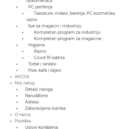
dokumenata
PC periferija
Tastature, miševi, baterije, PC kozmetika,
razno
Sve za magacin i industriju
Kompletan program za industriju
Kompletan program za magacine
Higijena
Razno
Covid-19 zaštita
Torbe i rančevi
Piće, kafa i čajevi
AKCIJA
Moj nalog
Detalji naloga
Narudžbine
Adresa
Zaboravljena lozinka
O nama
Podrška
Uslovi korišćenja