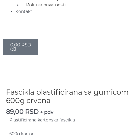
Politika privatnosti
Kontakt
Cart
0,00
RSD
0
Fascikla
plastificirana
sa
Fascikla plastificirana sa gumicom
gumicom
600g crvena
600g
crvena
89,00
RSD
+ pdv
količina
– Plastificirana kartonska fascikla
– 600g karton