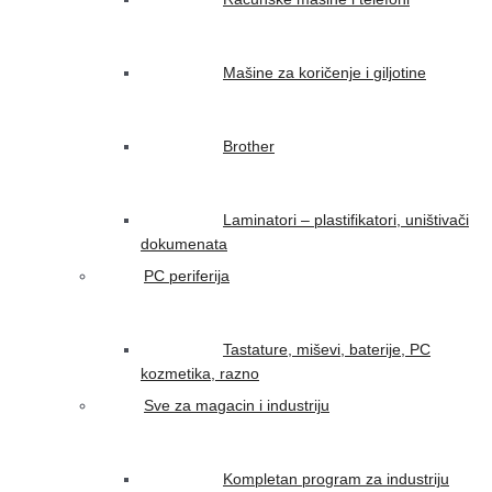
Mašine za koričenje i giljotine
Brother
Laminatori – plastifikatori, uništivači
dokumenata
PC periferija
Tastature, miševi, baterije, PC
kozmetika, razno
Sve za magacin i industriju
Kompletan program za industriju