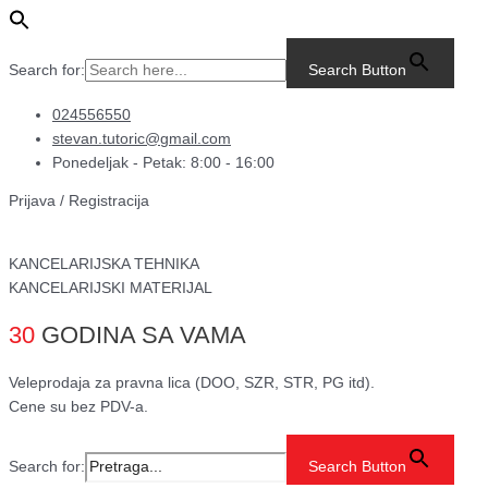
Pređi
Main
Fullmark
na
Menu
ribon
sadržaj
N901BK
Search for:
Search Button
LQ-
670/680/2500/2550
024556550
količina
stevan.tutoric@gmail.com
Ponedeljak - Petak: 8:00 - 16:00
Prijava / Registracija
KANCELARIJSKA TEHNIKA
KANCELARIJSKI MATERIJAL
30
GODINA SA VAMA
Veleprodaja za pravna lica (DOO, SZR, STR, PG itd).
Cene su bez PDV-a.
Search for:
Search Button