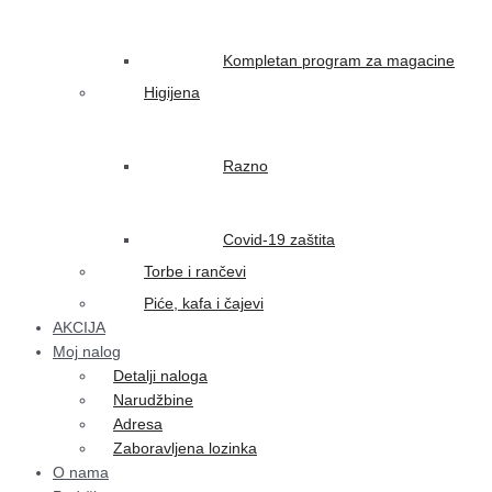
Kompletan program za magacine
Higijena
Razno
Covid-19 zaštita
Torbe i rančevi
Piće, kafa i čajevi
AKCIJA
Moj nalog
Detalji naloga
Narudžbine
Adresa
Zaboravljena lozinka
O nama