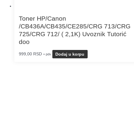
Toner HP/Canon
/CB436A/CB435/CE285/CRG 713/CRG
725/CRG 712/ ( 2,1K) Uvoznik Tutorić
doo
999,00
RSD
Dodaj u korpu
+ pdv