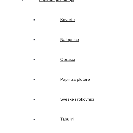
Koverte
Nalepnice
Obrasci
Papir za plotere
Sveske i rokovnici
Tabuliri