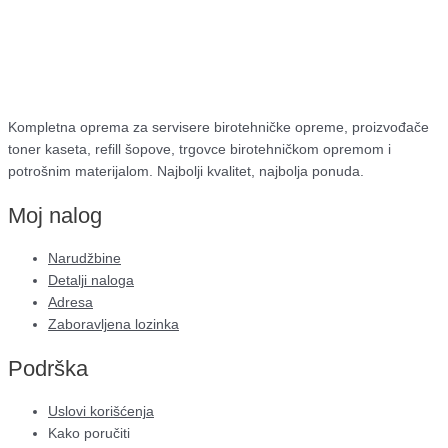
Kompletna oprema za servisere birotehničke opreme, proizvođače
toner kaseta, refill šopove, trgovce birotehničkom opremom i
potrošnim materijalom. Najbolji kvalitet, najbolja ponuda.
Moj nalog
Narudžbine
Detalji naloga
Adresa
Zaboravljena lozinka
Podrška
Uslovi korišćenja
Kako poručiti