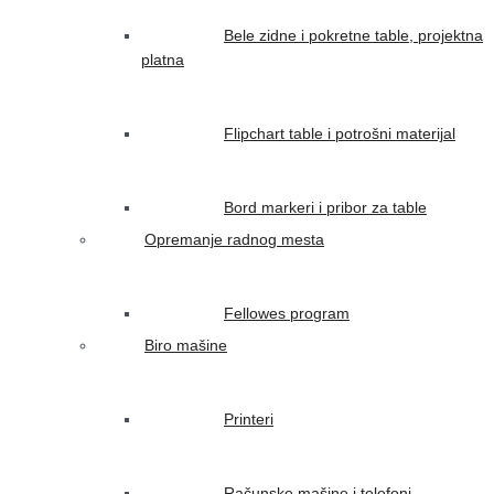
Bele zidne i pokretne table, projektna
platna
Flipchart table i potrošni materijal
Bord markeri i pribor za table
Opremanje radnog mesta
Fellowes program
Biro mašine
Printeri
Računske mašine i telefoni