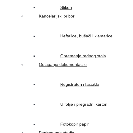
Stikeri
Kancelarijski pribor
Heftalice, bušači i klamarice
Opremanje radnog stola
Odlaganje dokumentacije
Registratori i fascikle
U folije i pregradni kartoni
Fotokopir papir
Papirna galanterija