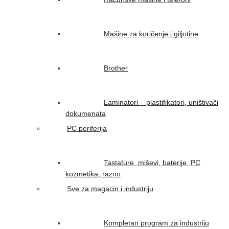
Mašine za koričenje i giljotine
Brother
Laminatori – plastifikatori, uništivači
dokumenata
PC periferija
Tastature, miševi, baterije, PC
kozmetika, razno
Sve za magacin i industriju
Kompletan program za industriju