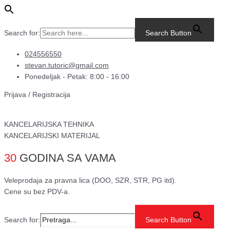
Pređi
Main
KASETA
na
Menu
ZA
sadržaj
M452
Search for:
Search Button
CF410A/CN
CRG-
024556550
046K
stevan.tutoric@gmail.com
K/2k3
Ponedeljak - Petak: 8:00 - 16:00
CRVENA
Prijava / Registracija
količina
KANCELARIJSKA TEHNIKA
KANCELARIJSKI MATERIJAL
30
GODINA SA VAMA
Veleprodaja za pravna lica (DOO, SZR, STR, PG itd).
Cene su bez PDV-a.
Search for:
Search Button