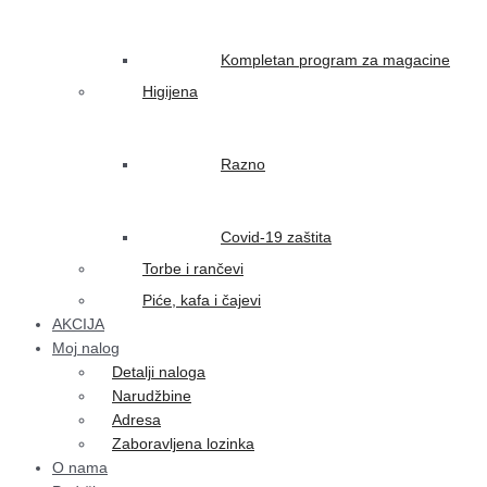
Kompletan program za magacine
Higijena
Razno
Covid-19 zaštita
Torbe i rančevi
Piće, kafa i čajevi
AKCIJA
Moj nalog
Detalji naloga
Narudžbine
Adresa
Zaboravljena lozinka
O nama