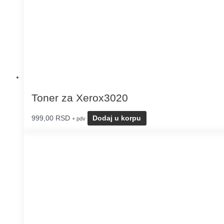
Toner za Xerox3020
999,00
RSD
Dodaj u korpu
+ pdv