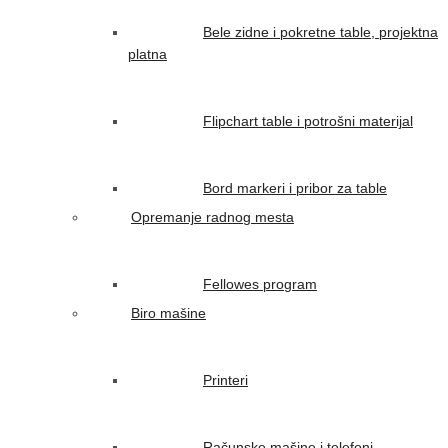
Bele zidne i pokretne table, projektna
platna
Flipchart table i potrošni materijal
Bord markeri i pribor za table
Opremanje radnog mesta
Fellowes program
Biro mašine
Printeri
Računske mašine i telefoni