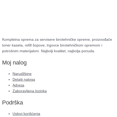
Kompletna oprema za servisere birotehničke opreme, proizvođače
toner kaseta, refill šopove, trgovce birotehničkom opremom i
potrošnim materijalom. Najbolji kvalitet, najbolja ponuda.
Moj nalog
Narudžbine
Detalji naloga
Adresa
Zaboravljena lozinka
Podrška
Uslovi korišćenja