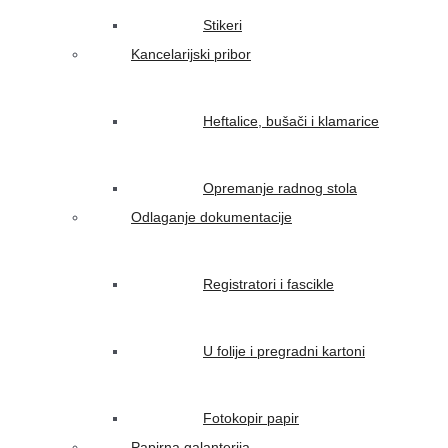
Stikeri
Kancelarijski pribor
Heftalice, bušači i klamarice
Opremanje radnog stola
Odlaganje dokumentacije
Registratori i fascikle
U folije i pregradni kartoni
Fotokopir papir
Papirna galanterija