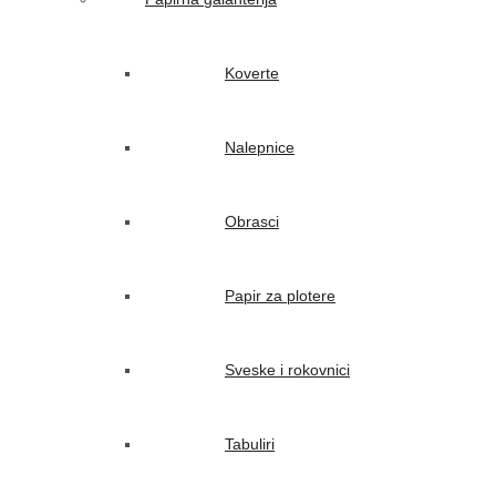
Koverte
Nalepnice
Obrasci
Papir za plotere
Sveske i rokovnici
Tabuliri