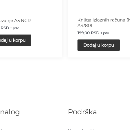
Knjiga izlaznih računa (
ovanje A5 NCR
A4/80l
6
RSD
+ pdv
199,00
RSD
+ pdv
daj u korpu
Dodaj u korpu
 nalog
Podrška