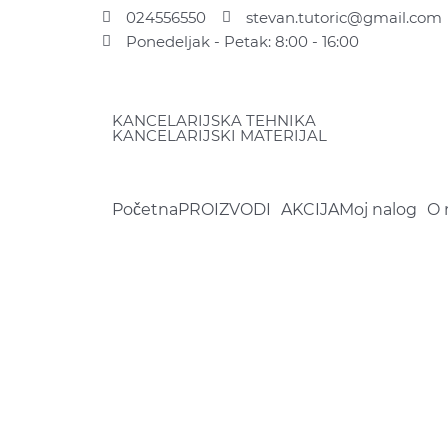
Pređi
024556550
stevan.tutoric@gmail.com
na
Ponedeljak - Petak: 8:00 - 16:00
sadržaj
KANCELARIJSKA TEHNIKA
KANCELARIJSKI MATERIJAL
Početna
PROIZVODI
AKCIJA
Moj nalog
O 