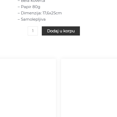
– Bela koverta
SAMOLEPLJIVA
– Papir 80g
količina
– Dimenzija: 17,6x25cm
– Samolepljiva
Dodaj u korpu