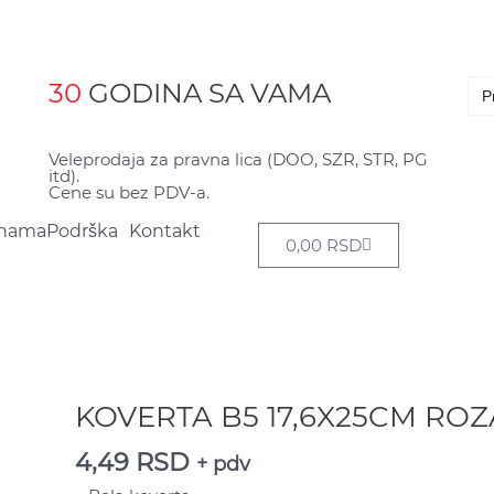
Se
30
GODINA SA VAMA
for:
Veleprodaja za pravna lica (DOO, SZR, STR, PG
itd).
Cene su bez PDV-a.
nama
Podrška
Kontakt
Cart
0,00
RSD
KOVERTA B5 17,6X25CM RO
KOVERTA
B5
4,49
RSD
+ pdv
17,6X25CM
ROZA