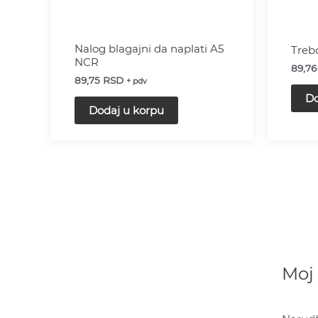
Nalog blagajni da naplati A5
Treb
NCR
89,7
89,75
RSD
+ pdv
Do
Dodaj u korpu
Moj