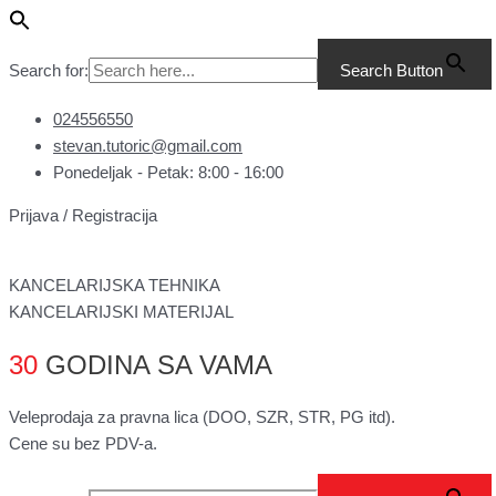
Pređi
Main
KOVERTA11X23CM
na
Menu
AMERICAN
sadržaj
LEVI
Search for:
Search Button
PROZOR
količina
024556550
stevan.tutoric@gmail.com
Ponedeljak - Petak: 8:00 - 16:00
Prijava / Registracija
KANCELARIJSKA TEHNIKA
KANCELARIJSKI MATERIJAL
30
GODINA SA VAMA
Veleprodaja za pravna lica (DOO, SZR, STR, PG itd).
Cene su bez PDV-a.