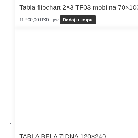
Tabla flipchart 2×3 TF03 mobilna 70×10
11.900,00
RSD
Dodaj u korpu
+ pdv
TABLA BELA ZIDNA 120×240