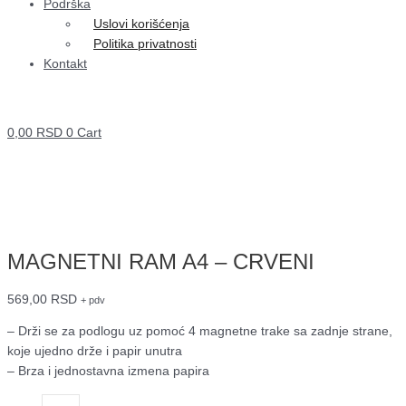
Podrška
Uslovi korišćenja
Politika privatnosti
Kontakt
0,00
RSD
0
Cart
MAGNETNI RAM A4 – CRVENI
569,00
RSD
+ pdv
– Drži se za podlogu uz pomoć 4 magnetne trake sa zadnje strane,
koje ujedno drže i papir unutra
– Brza i jednostavna izmena papira