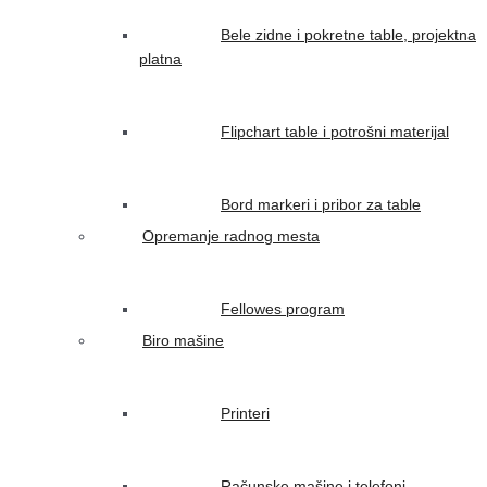
Bele zidne i pokretne table, projektna
platna
Flipchart table i potrošni materijal
Bord markeri i pribor za table
Opremanje radnog mesta
Fellowes program
Biro mašine
Printeri
Računske mašine i telefoni