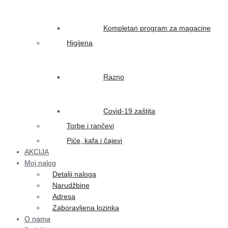
Kompletan program za magacine
Higijena
Razno
Covid-19 zaštita
Torbe i rančevi
Piće, kafa i čajevi
AKCIJA
Moj nalog
Detalji naloga
Narudžbine
Adresa
Zaboravljena lozinka
O nama