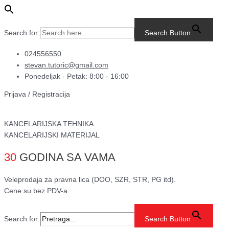
Pređi
Main
MAGNETNI
na
Menu
RAM
sadržaj
A4
Search for:
Search Button
–
CRVENI
024556550
količina
stevan.tutoric@gmail.com
Ponedeljak - Petak: 8:00 - 16:00
Prijava / Registracija
KANCELARIJSKA TEHNIKA
KANCELARIJSKI MATERIJAL
30
GODINA SA VAMA
Veleprodaja za pravna lica (DOO, SZR, STR, PG itd).
Cene su bez PDV-a.
Search for:
Search Button