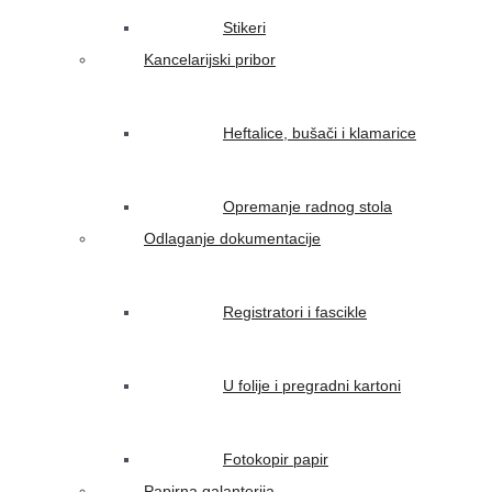
Stikeri
Kancelarijski pribor
Heftalice, bušači i klamarice
Opremanje radnog stola
Odlaganje dokumentacije
Registratori i fascikle
U folije i pregradni kartoni
Fotokopir papir
Papirna galanterija