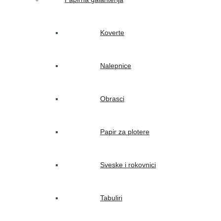
Koverte
Nalepnice
Obrasci
Papir za plotere
Sveske i rokovnici
Tabuliri