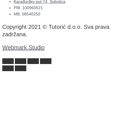
Karađorđev put 74, Subotica
PIB: 100960521
MB: 08540250
Copyright 2021 © Tutorić d.o.o. Sva prava
zadržana.
Webmark Studio