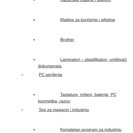
Mašine za koričenje i giljotine
Brother
Laminatori – plastifikatori, uništivači
dokumenata
PC periferija
Tastature, miševi, baterije, PC
kozmetika, razno
Sve za magacin i industriju
Kompletan program za industriju