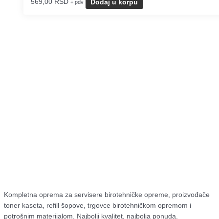
569,00
RSD
Dodaj u korpu
+ pdv
Kompletna oprema za servisere birotehničke opreme, proizvođače
toner kaseta, refill šopove, trgovce birotehničkom opremom i
potrošnim materijalom. Najbolji kvalitet, najbolja ponuda.