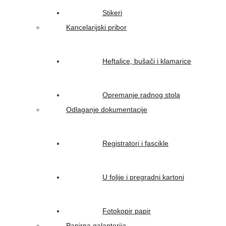
Stikeri
Kancelarijski pribor
Heftalice, bušači i klamarice
Opremanje radnog stola
Odlaganje dokumentacije
Registratori i fascikle
U folije i pregradni kartoni
Fotokopir papir
Papirna galanterija