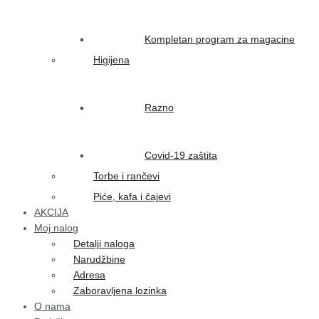
Kompletan program za magacine
Higijena
Razno
Covid-19 zaštita
Torbe i rančevi
Piće, kafa i čajevi
AKCIJA
Moj nalog
Detalji naloga
Narudžbine
Adresa
Zaboravljena lozinka
O nama