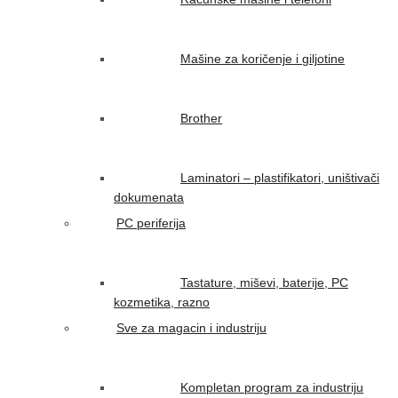
Mašine za koričenje i giljotine
Brother
Laminatori – plastifikatori, uništivači
dokumenata
PC periferija
Tastature, miševi, baterije, PC
kozmetika, razno
Sve za magacin i industriju
Kompletan program za industriju