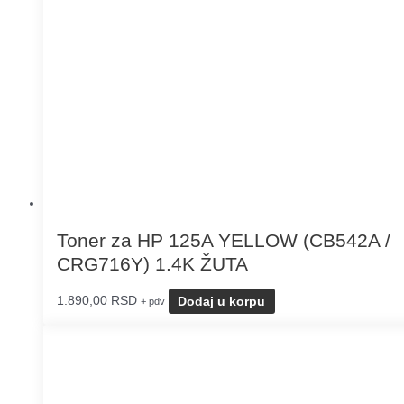
Toner za HP 125A YELLOW (CB542A /
CRG716Y) 1.4K ŽUTA
1.890,00
RSD
Dodaj u korpu
+ pdv