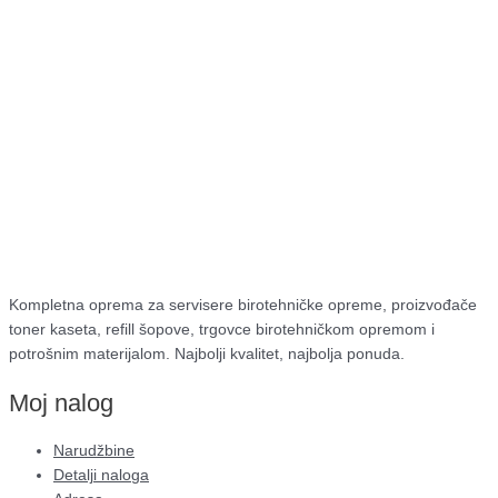
Kompletna oprema za servisere birotehničke opreme, proizvođače
toner kaseta, refill šopove, trgovce birotehničkom opremom i
potrošnim materijalom. Najbolji kvalitet, najbolja ponuda.
Moj nalog
Narudžbine
Detalji naloga