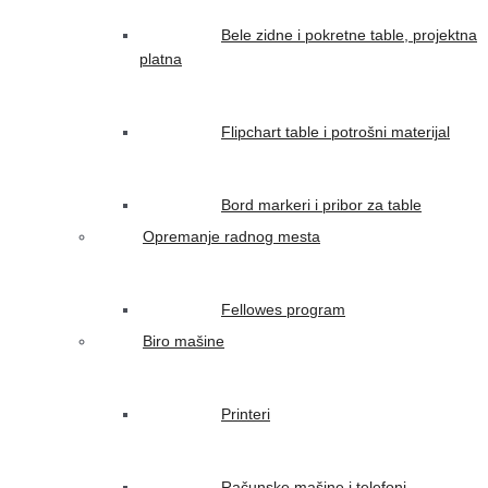
Bele zidne i pokretne table, projektna
platna
Flipchart table i potrošni materijal
Bord markeri i pribor za table
Opremanje radnog mesta
Fellowes program
Biro mašine
Printeri
Računske mašine i telefoni