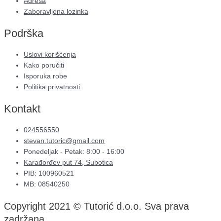
Adresa
Zaboravljena lozinka
Podrška
Uslovi korišćenja
Kako poručiti
Isporuka robe
Politika privatnosti
Kontakt
024556550
stevan.tutoric@gmail.com
Ponedeljak - Petak: 8:00 - 16:00
Karađorđev put 74, Subotica
PIB: 100960521
MB: 08540250
Copyright 2021 © Tutorić d.o.o. Sva prava
zadržana.