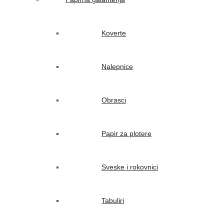
Koverte
Nalepnice
Obrasci
Papir za plotere
Sveske i rokovnici
Tabuliri