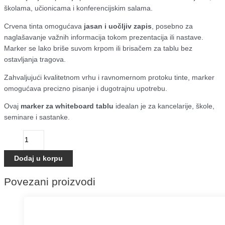
školama, učionicama i konferencijskim salama.
Crvena tinta omogućava
jasan i uočljiv zapis
, posebno za
naglašavanje važnih informacija tokom prezentacija ili nastave.
Marker se lako briše suvom krpom ili brisačem za tablu bez
ostavljanja tragova.
Zahvaljujući kvalitetnom vrhu i ravnomernom protoku tinte, marker
omogućava precizno pisanje i dugotrajnu upotrebu.
Ovaj
marker za whiteboard tablu
idealan je za kancelarije, škole,
seminare i sastanke.
Dodaj u korpu
Povezani proizvodi