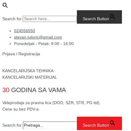
Pređi
Main
Marker
na
Menu
za
sadržaj
belu
Search for:
Search Button
tablu
crveni
024556550
2,5
stevan.tutoric@gmail.com
mm
Ponedeljak - Petak: 8:00 - 16:00
–
Prijava / Registracija
okrugli
vrh
|
KANCELARIJSKA TEHNIKA
Marker
KANCELARIJSKI MATERIJAL
za
whiteboard
30
GODINA SA VAMA
količina
Veleprodaja za pravna lica (DOO, SZR, STR, PG itd).
Cene su bez PDV-a.
Search for:
Search Button