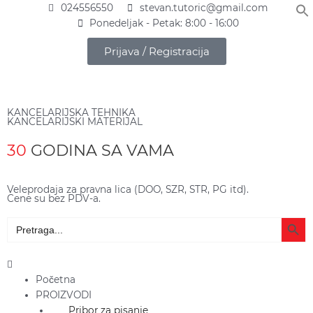
Pređi
024556550
stevan.tutoric@gmail.com
na
Ponedeljak - Petak: 8:00 - 16:00
sadržaj
Prijava / Registracija
KANCELARIJSKA TEHNIKA
KANCELARIJSKI MATERIJAL
30
GODINA SA VAMA
Veleprodaja za pravna lica (DOO, SZR, STR, PG itd).
Cene su bez PDV-a.
Search Butto
Search
for:
Main
Menu
Početna
PROIZVODI
Pribor za pisanje