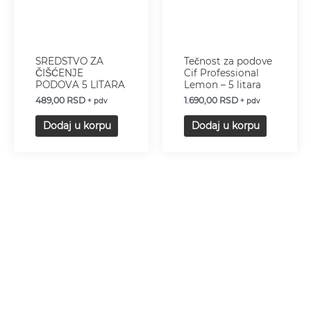
SREDSTVO ZA
Tečnost za podove
ČIŠĆENJE
Cif Professional
PODOVA 5 LITARA
Lemon – 5 litara
489,00
RSD
1.690,00
RSD
+ pdv
+ pdv
Dodaj u korpu
Dodaj u korpu