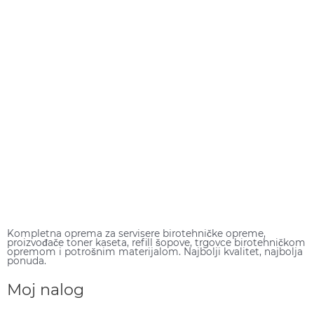
Kompletna oprema za servisere birotehničke opreme,
proizvođače toner kaseta, refill šopove, trgovce birotehničkom
opremom i potrošnim materijalom. Najbolji kvalitet, najbolja
ponuda.
Moj nalog