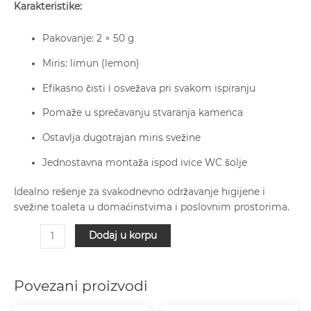
Karakteristike:
Pakovanje: 2 × 50 g
Miris: limun (lemon)
Efikasno čisti i osvežava pri svakom ispiranju
Pomaže u sprečavanju stvaranja kamenca
Ostavlja dugotrajan miris svežine
Jednostavna montaža ispod ivice WC šolje
Idealno rešenje za svakodnevno održavanje higijene i
svežine toaleta u domaćinstvima i poslovnim prostorima.
Dodaj u korpu
Povezani proizvodi