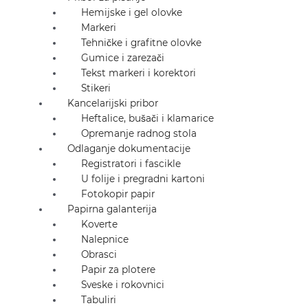
Hemijske i gel olovke
Markeri
Tehničke i grafitne olovke
Gumice i zarezači
Tekst markeri i korektori
Stikeri
Kancelarijski pribor
Heftalice, bušači i klamarice
Opremanje radnog stola
Odlaganje dokumentacije
Registratori i fascikle
U folije i pregradni kartoni
Fotokopir papir
Papirna galanterija
Koverte
Nalepnice
Obrasci
Papir za plotere
Sveske i rokovnici
Tabuliri