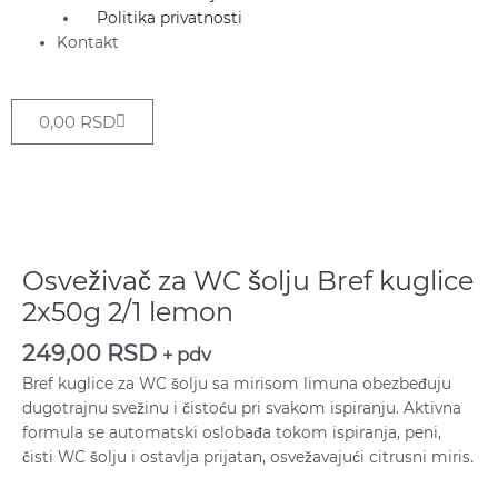
Politika privatnosti
Kontakt
Cart
0,00
RSD
Osveživač
za
WC
Osveživač za WC šolju Bref kuglice
šolju
2x50g 2/1 lemon
Bref
kuglice
249,00
RSD
+ pdv
2x50g
Bref kuglice za WC šolju sa mirisom limuna obezbeđuju
2/1
dugotrajnu svežinu i čistoću pri svakom ispiranju. Aktivna
lemon
formula se automatski oslobađa tokom ispiranja, peni,
količina
čisti WC šolju i ostavlja prijatan, osvežavajući citrusni miris.