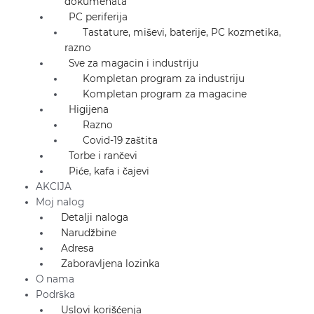
dokumenata
PC periferija
Tastature, miševi, baterije, PC kozmetika,
razno
Sve za magacin i industriju
Kompletan program za industriju
Kompletan program za magacine
Higijena
Razno
Covid-19 zaštita
Torbe i rančevi
Piće, kafa i čajevi
AKCIJA
Moj nalog
Detalji naloga
Narudžbine
Adresa
Zaboravljena lozinka
O nama
Podrška
Uslovi korišćenja