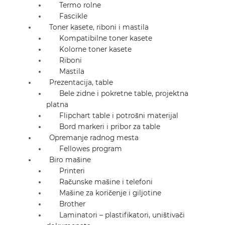
Termo rolne
Fascikle
Toner kasete, riboni i mastila
Kompatibilne toner kasete
Kolorne toner kasete
Riboni
Mastila
Prezentacija, table
Bele zidne i pokretne table, projektna
platna
Flipchart table i potrošni materijal
Bord markeri i pribor za table
Opremanje radnog mesta
Fellowes program
Biro mašine
Printeri
Računske mašine i telefoni
Mašine za koričenje i giljotine
Brother
Laminatori – plastifikatori, uništivači