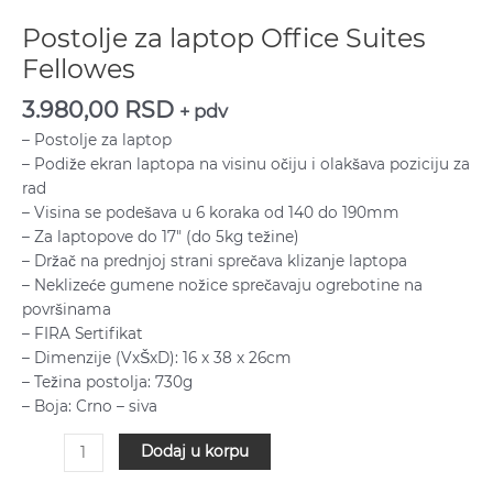
Postolje za laptop Office Suites
Fellowes
3.980,00
RSD
+ pdv
– Postolje za laptop
– Podiže ekran laptopa na visinu očiju i olakšava poziciju za
rad
– Visina se podešava u 6 koraka od 140 do 190mm
– Za laptopove do 17″ (do 5kg težine)
– Držač na prednjoj strani sprečava klizanje laptopa
– Neklizeće gumene nožice sprečavaju ogrebotine na
površinama
– FIRA Sertifikat
– Dimenzije (VxŠxD): 16 x 38 x 26cm
– Težina postolja: 730g
– Boja: Crno – siva
Dodaj u korpu