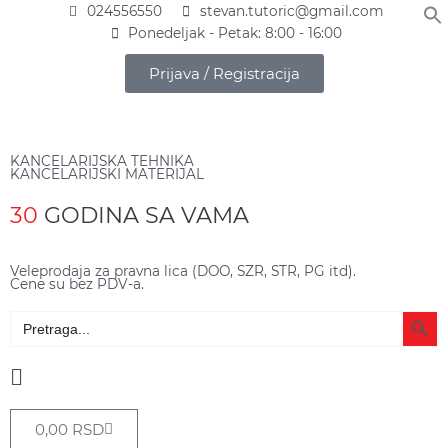
Pređi
024556550
stevan.tutoric@gmail.com
na
Ponedeljak - Petak: 8:00 - 16:00
sadržaj
Prijava / Registracija
KANCELARIJSKA TEHNIKA
KANCELARIJSKI MATERIJAL
30
GODINA SA VAMA
Veleprodaja za pravna lica (DOO, SZR, STR, PG itd).
Cene su bez PDV-a.
Search Butto
Search
for:
Main
Menu
Cart
0,00
RSD