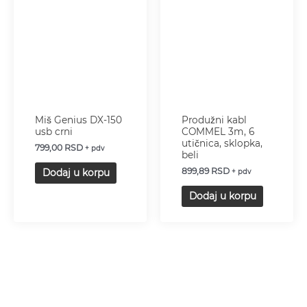
Miš Genius DX-150
Produžni kabl
usb crni
COMMEL 3m, 6
utičnica, sklopka,
799,00
RSD
+ pdv
beli
899,89
RSD
Dodaj u korpu
+ pdv
Dodaj u korpu