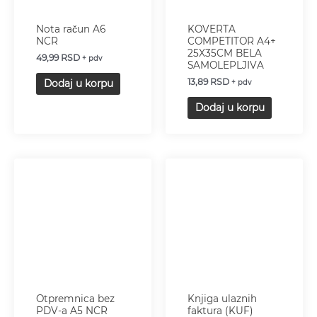
Nota račun A6
KOVERTA
NCR
COMPETITOR A4+
25X35CM BELA
49,99
RSD
+ pdv
SAMOLEPLJIVA
13,89
RSD
Dodaj u korpu
+ pdv
Dodaj u korpu
Otpremnica bez
Knjiga ulaznih
PDV-a A5 NCR
faktura (KUF)