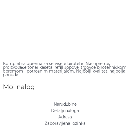
Kompletna oprema za servisere birotehničke opreme,
proizvođače toner kaseta, refill šopove, trgovce birotehničkom
opremom i potrošnim materijalom. Najbolji kvalitet, najbolja
ponuda.
Moj nalog
Narudžbine
Detalji naloga
Adresa
Zaboravljena lozinka