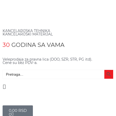
KANCELARIJSKA TEHNIKA
KANCELARIJSKI MATERIJAL
30
GODINA SA VAMA
Veleprodaja za pravna lica (DOO, SZR, STR, PG itd).
Cene su bez PDV-a.
Search Butto
Search
for:
Main
Menu
Cart
0,00
RSD
0