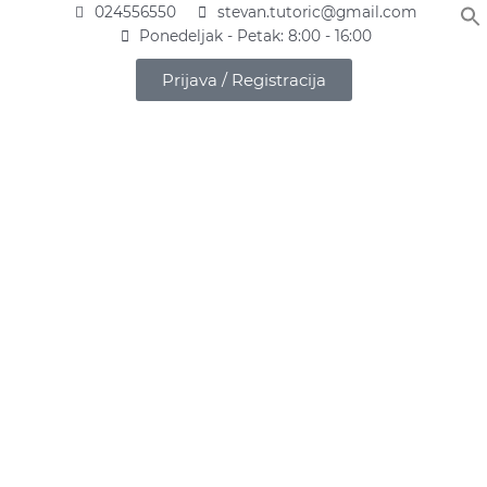
Pređi
024556550
stevan.tutoric@gmail.com
na
Ponedeljak - Petak: 8:00 - 16:00
sadržaj
Prijava / Registracija