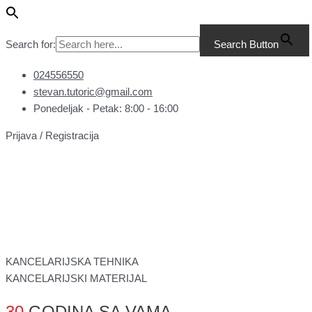
Pređi
Main
Priznanica
na
Menu
dnevnog
sadržaj
pazara
Search for:
Search Button
A5
NCR
024556550
količina
stevan.tutoric@gmail.com
Ponedeljak - Petak: 8:00 - 16:00
Prijava / Registracija
KANCELARIJSKA TEHNIKA
KANCELARIJSKI MATERIJAL
30
GODINA SA VAMA