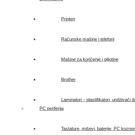
Printeri
Računske mašine i telefoni
Mašine za koričenje i giljotine
Brother
Laminatori – plastifikatori, uništivač
PC periferija
Tastature, miševi, baterije, PC kozme