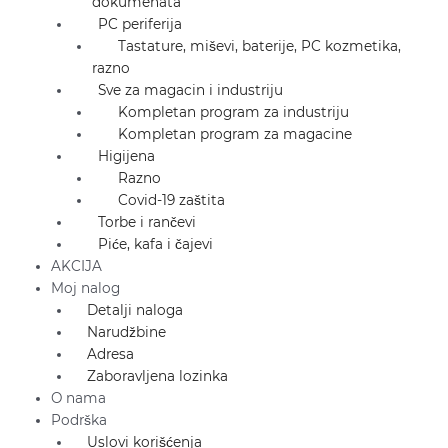
dokumenata
PC periferija
Tastature, miševi, baterije, PC kozmetika,
razno
Sve za magacin i industriju
Kompletan program za industriju
Kompletan program za magacine
Higijena
Razno
Covid-19 zaštita
Torbe i rančevi
Piće, kafa i čajevi
AKCIJA
Moj nalog
Detalji naloga
Narudžbine
Adresa
Zaboravljena lozinka
O nama
Podrška
Uslovi korišćenja