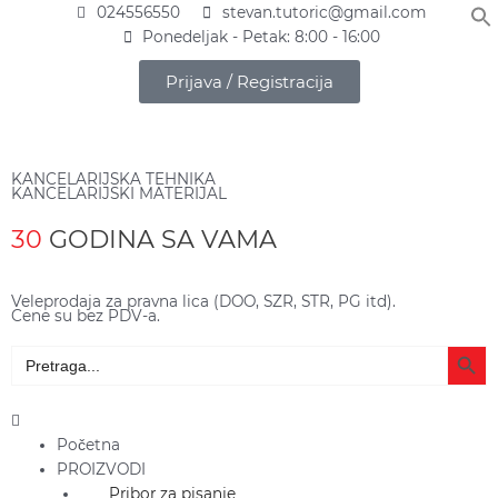
Pređi
024556550
stevan.tutoric@gmail.com
na
Ponedeljak - Petak: 8:00 - 16:00
sadržaj
Prijava / Registracija
KANCELARIJSKA TEHNIKA
KANCELARIJSKI MATERIJAL
30
GODINA SA VAMA
Veleprodaja za pravna lica (DOO, SZR, STR, PG itd).
Cene su bez PDV-a.
Search Butto
Search
for:
Main
Menu
Početna
PROIZVODI
Pribor za pisanje