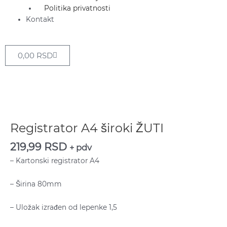
Politika privatnosti
Kontakt
Cart
0,00
RSD
Registrator
A4
široki
Registrator A4 široki ŽUTI
ŽUTI
219,99
RSD
količina
+ pdv
– Kartonski registrator A4
– Širina 80mm
– Uložak izrađen od lepenke 1,5