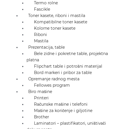
Termo rolne
Fascikle
Toner kasete, riboni i mastila
Kompatibilne toner kasete
Kolorne toner kasete
Riboni
Mastila
Prezentacija, table
Bele zidne i pokretne table, projektna
platna
Flipchart table i potrošni materijal
Bord markeri i pribor za table
Opremanje radnog mesta
Fellowes program
Biro mašine
Printeri
Računske mašine i telefoni
Mašine za koričenje i giljotine
Brother
Laminatori – plastifikatori, uništivači