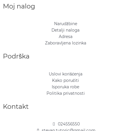
Moj nalog
Narudžbine
Detalji naloga
Adresa
Zaboravljena lozinka
Podrška
Uslovi korišćenja
Kako poručiti
Isporuka robe
Politika privatnosti
Kontakt
024556550
stevan.tutoric@gmail.com