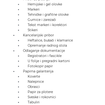
Hemijske i gel olovke
Markeri
Tehničke i grafitne olovke
Gumice i zarezači
Tekst markeri i korektori
Stikeri
Kancelarijski pribor
Heftalice, bušači i klamarice
Opremanje radnog stola
Odlaganje dokumentacije
Registratori i fascikle
U folije i pregradni kartoni
Fotokopir papir
Papirna galanterija
Koverte
Nalepnice
Obrasci
Papir za plotere
Sveske i rokovnici
Tabuliri