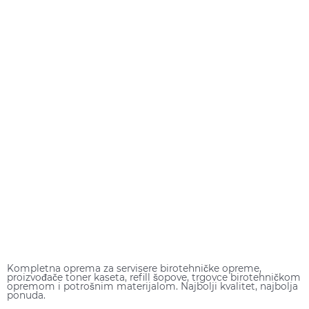
Kompletna oprema za servisere birotehničke opreme,
proizvođače toner kaseta, refill šopove, trgovce birotehničkom
opremom i potrošnim materijalom. Najbolji kvalitet, najbolja
ponuda.