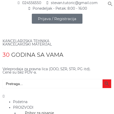
Pređi
024556550
stevan.tutoric@gmail.com
na
Ponedeljak - Petak: 8:00 - 16:00
sadržaj
Prijava / Registracija
KANCELARIJSKA TEHNIKA
KANCELARIJSKI MATERIJAL
30
GODINA SA VAMA
Veleprodaja za pravna lica (DOO, SZR, STR, PG itd).
Cene su bez PDV-a.
Search Butto
Search
for:
Main
Menu
Početna
PROIZVODI
Pribor za pisanje