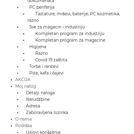
dokumenata
PC periferija
Tastature, miševi, baterije, PC kozmetika,
razno
Sve za magacin i industriju
Kompletan program za industriju
Kompletan program za magacine
Higijena
Razno
Covid-19 zaštita
Torbe i rančevi
Piće, kafa i čajevi
AKCIJA
Moj nalog
Detalji naloga
Narudžbine
Adresa
Zaboravljena lozinka
O nama
Podrška
Uslovi korišćenja