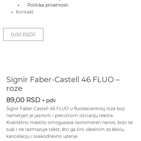
Politika privatnosti
Kontakt
Cart
0,00
RSD
Signir
Faber-
Castell
Signir Faber-Castell 46 FLUO –
46
roze
FLUO
–
89,00
RSD
+ pdv
roze
Signir Faber-Castell 46 FLUO u fluorescentnoj roze boji
količina
namenjen je jasnom i preciznom isticanju teksta.
Kvalitetno mastilo omogućava ravnomeran nanos, brzo se
suši i ne razmazuje tekst, što ga čini idealnim za školu,
kancelariju i svakodnevno učenje.