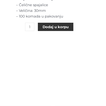
30MM
– Čelične spajalice
količina
– Veličina: 30mm
– 100 komada u pakovanju
Dodaj u korpu