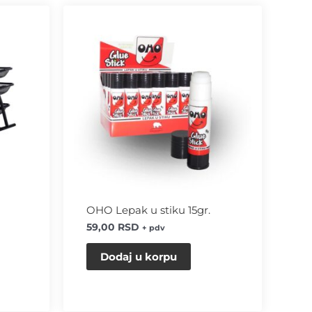
OHO Lepak u stiku 15gr.
59,00
RSD
+ pdv
Dodaj u korpu