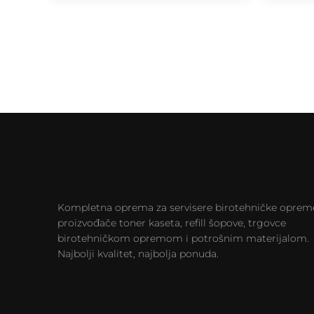
Kompletna oprema za servisere birotehničke oprem
proizvođače toner kaseta, refill šopove, trgovce
birotehničkom opremom i potrošnim materijalom.
Najbolji kvalitet, najbolja ponuda.