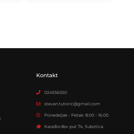
Kontakt
024556550
stevan.tutoric@gmail.com
Ponedeljak - Petak: 8:00 - 16:00
i
Karađorđev put 74, Subotica