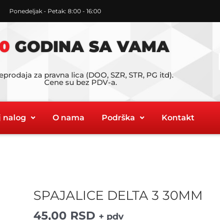
Ponedeljak - Petak: 8:00 - 16:00
0
GODINA SA VAMA
eprodaja za pravna lica (DOO, SZR, STR, PG itd).
Cene su bez PDV-a.
 nalog
O nama
Podrška
Kontakt
SPAJALICE DELTA 3 30MM
SPAJALICE
DELTA
45,00
RSD
+ pdv
3