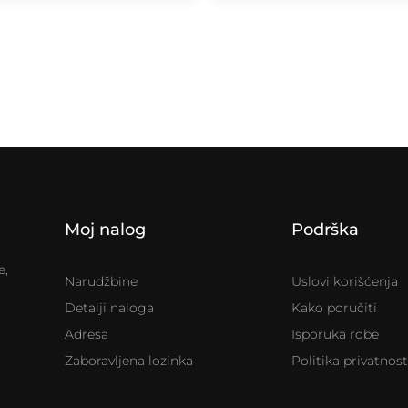
Moj nalog
Podrška
e,
Narudžbine
Uslovi korišćenja
Detalji naloga
Kako poručiti
Adresa
Isporuka robe
Zaboravljena lozinka
Politika privatnost