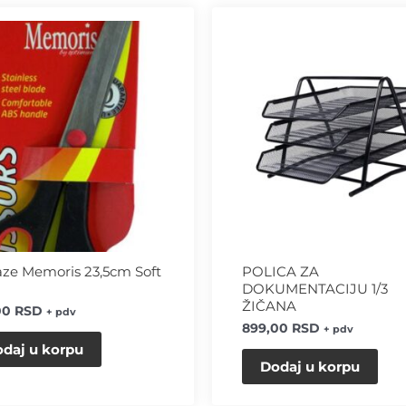
ze Memoris 23,5cm Soft
POLICA ZA
DOKUMENTACIJU 1/3
ŽIČANA
00
RSD
+ pdv
899,00
RSD
+ pdv
daj u korpu
Dodaj u korpu