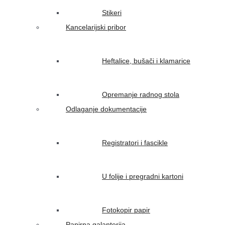
Stikeri
Kancelarijski pribor
Heftalice, bušači i klamarice
Opremanje radnog stola
Odlaganje dokumentacije
Registratori i fascikle
U folije i pregradni kartoni
Fotokopir papir
Papirna galanterija