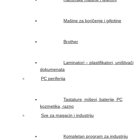
Mašine za koričenje i giljotine
Brother
Laminatori – plastifikatori, uništivači
dokumenata
PC periferija
Tastature, miševi, baterije, PC
kozmetika, razno
Sve za magacin i industriju
Kompletan program za industriju