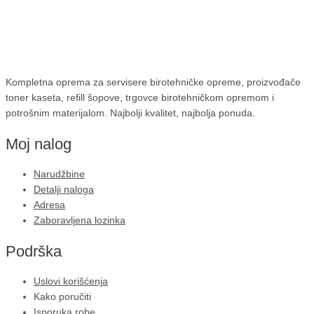
Kompletna oprema za servisere birotehničke opreme, proizvođače
toner kaseta, refill šopove, trgovce birotehničkom opremom i
potrošnim materijalom. Najbolji kvalitet, najbolja ponuda.
Moj nalog
Narudžbine
Detalji naloga
Adresa
Zaboravljena lozinka
Podrška
Uslovi korišćenja
Kako poručiti
Isporuka robe