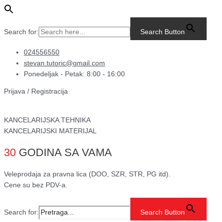
Pređi
Main
Streč
na
Menu
folija
sadržaj
za
Search for:
Search Button
pakovanje
robe.
024556550
količina
stevan.tutoric@gmail.com
Ponedeljak - Petak: 8:00 - 16:00
Prijava / Registracija
KANCELARIJSKA TEHNIKA
KANCELARIJSKI MATERIJAL
30
GODINA SA VAMA
Veleprodaja za pravna lica (DOO, SZR, STR, PG itd).
Cene su bez PDV-a.
Search for:
Search Button