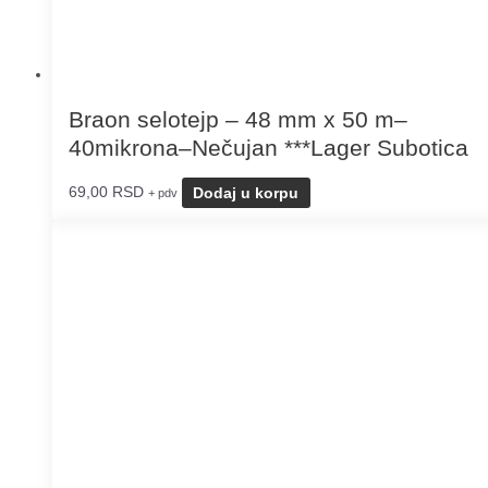
Braon selotejp – 48 mm x 50 m–
40mikrona–Nečujan ***Lager Subotica
69,00
RSD
Dodaj u korpu
+ pdv