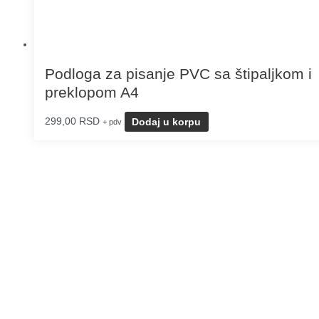
Podloga za pisanje PVC sa štipaljkom i
preklopom A4
299,00
RSD
Dodaj u korpu
+ pdv