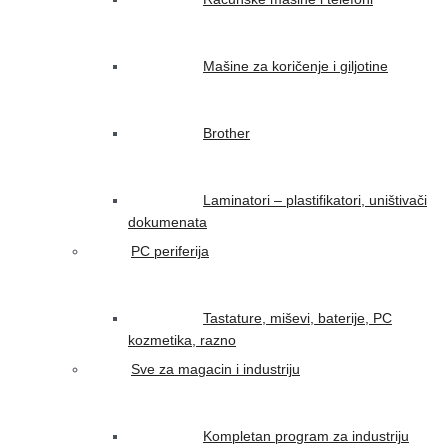
Mašine za koričenje i giljotine
Brother
Laminatori – plastifikatori, uništivači
dokumenata
PC periferija
Tastature, miševi, baterije, PC
kozmetika, razno
Sve za magacin i industriju
Kompletan program za industriju