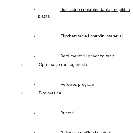
Bele zidne i pokretne table, projektna
platna
Flipchart table i potrošni materijal
Bord markeri i pribor za table
Opremanje radnog mesta
Fellowes program
Biro mašine
Printeri
Računske mašine i telefoni