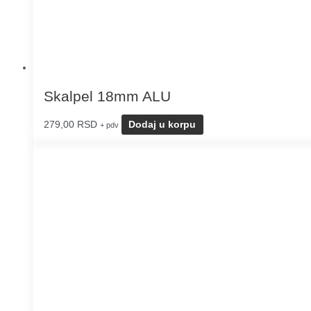
Skalpel 18mm ALU
279,00
RSD
Dodaj u korpu
+ pdv