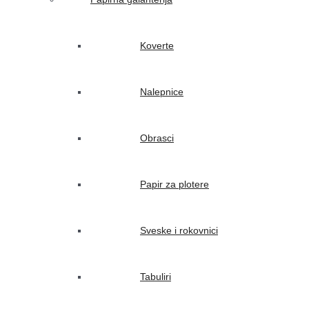
Koverte
Nalepnice
Obrasci
Papir za plotere
Sveske i rokovnici
Tabuliri