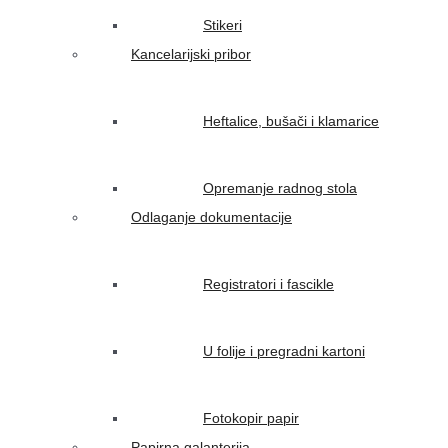
Stikeri
Kancelarijski pribor
Heftalice, bušači i klamarice
Opremanje radnog stola
Odlaganje dokumentacije
Registratori i fascikle
U folije i pregradni kartoni
Fotokopir papir
Papirna galanterija