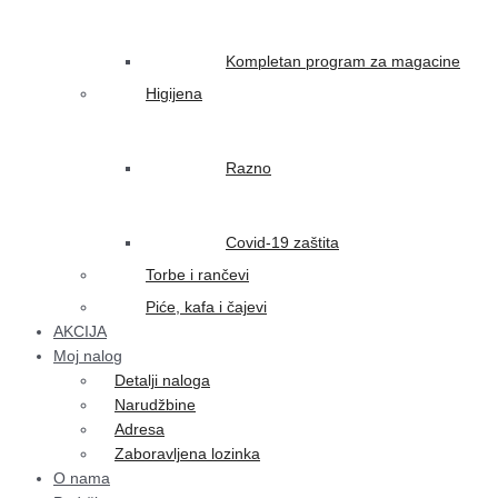
Kompletan program za magacine
Higijena
Razno
Covid-19 zaštita
Torbe i rančevi
Piće, kafa i čajevi
AKCIJA
Moj nalog
Detalji naloga
Narudžbine
Adresa
Zaboravljena lozinka
O nama