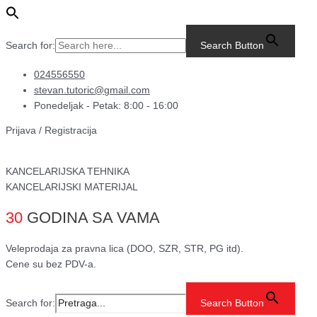
Pređi
Main
Tabulir
na
Menu
3
sadržaj
1+1
Search for:
Search Button
Nalog
za
024556550
prenos
stevan.tutoric@gmail.com
900
Ponedeljak - Petak: 8:00 - 16:00
preklopa
Prijava / Registracija
NCR
količina
KANCELARIJSKA TEHNIKA
KANCELARIJSKI MATERIJAL
30
GODINA SA VAMA
Veleprodaja za pravna lica (DOO, SZR, STR, PG itd).
Cene su bez PDV-a.
Search for:
Search Button