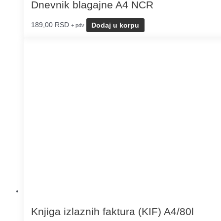
Dnevnik blagajne A4 NCR
189,00
RSD
Dodaj u korpu
+ pdv
Knjiga izlaznih faktura (KIF) A4/80l