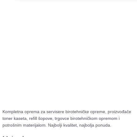
Kompletna oprema za servisere birotehničke opreme, proizvođače
toner kaseta, refill šopove, trgovce birotehničkom opremom i
potrošnim materijalom. Najbolji kvalitet, najbolja ponuda.