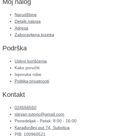
Moj nalog
Narudžbine
Detalji naloga
Adresa
Zaboravljena lozinka
Podrška
Uslovi korišćenja
Kako poručiti
Isporuka robe
Politika privatnosti
Kontakt
024556550
stevan.tutoric@gmail.com
Ponedeljak - Petak: 8:00 - 16:00
Karađorđev put 74, Subotica
PIB: 100960521