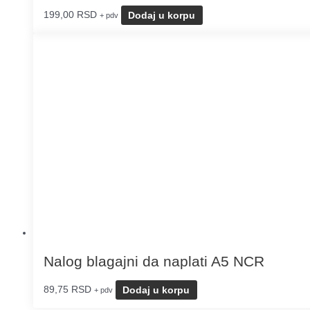
199,00
RSD
Dodaj u korpu
+ pdv
Nalog blagajni da naplati A5 NCR
89,75
RSD
Dodaj u korpu
+ pdv