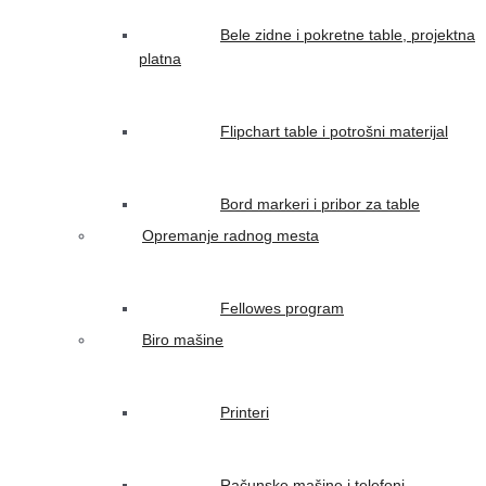
Bele zidne i pokretne table, projektna
platna
Flipchart table i potrošni materijal
Bord markeri i pribor za table
Opremanje radnog mesta
Fellowes program
Biro mašine
Printeri
Računske mašine i telefoni