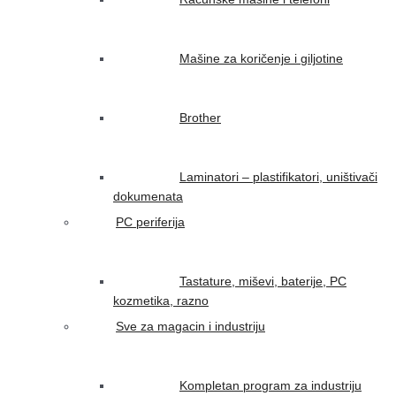
Mašine za koričenje i giljotine
Brother
Laminatori – plastifikatori, uništivači
dokumenata
PC periferija
Tastature, miševi, baterije, PC
kozmetika, razno
Sve za magacin i industriju
Kompletan program za industriju