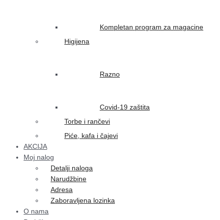
Kompletan program za magacine
Higijena
Razno
Covid-19 zaštita
Torbe i rančevi
Piće, kafa i čajevi
AKCIJA
Moj nalog
Detalji naloga
Narudžbine
Adresa
Zaboravljena lozinka
O nama