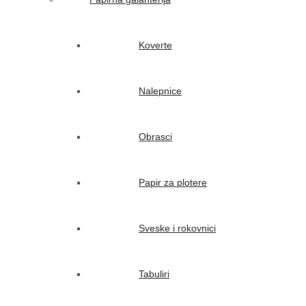
Koverte
Nalepnice
Obrasci
Papir za plotere
Sveske i rokovnici
Tabuliri