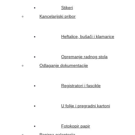
Stikeri
Kancelarijski pribor
Heftalice, bušači i klamarice
Opremanje radnog stola
Odlaganje dokumentacije
Registratori i fascikle
U folije i pregradni kartoni
Fotokopir papir
Papirna galanterija