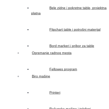
Bele zidne i pokretne table, projektna
platna
Flipchart table i potrošni materijal
Bord markeri i pribor za table
Opremanje radnog mesta
Fellowes program
Biro mašine
Printeri
Računske mašine i telefoni