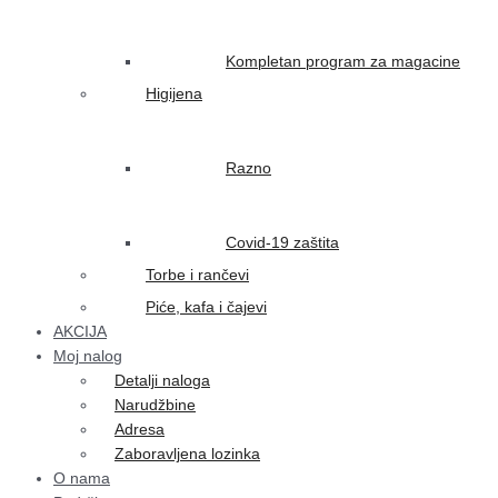
Kompletan program za magacine
Higijena
Razno
Covid-19 zaštita
Torbe i rančevi
Piće, kafa i čajevi
AKCIJA
Moj nalog
Detalji naloga
Narudžbine
Adresa
Zaboravljena lozinka
O nama