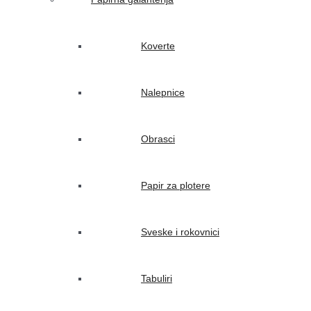
Koverte
Nalepnice
Obrasci
Papir za plotere
Sveske i rokovnici
Tabuliri