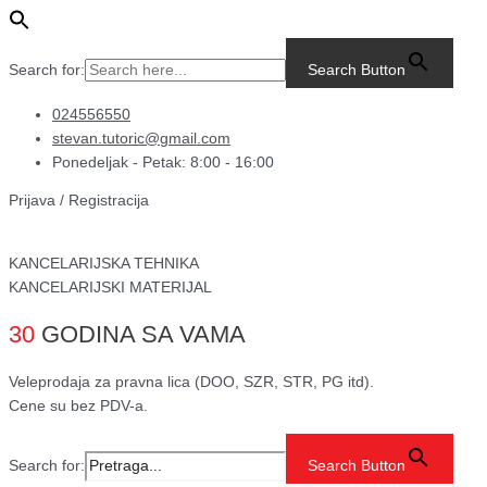
Pređi
Main
TERMO
na
Menu
ROLNA
sadržaj
28MM/FI48
Search for:
Search Button
18m
količina
024556550
stevan.tutoric@gmail.com
Ponedeljak - Petak: 8:00 - 16:00
Prijava / Registracija
KANCELARIJSKA TEHNIKA
KANCELARIJSKI MATERIJAL
30
GODINA SA VAMA
Veleprodaja za pravna lica (DOO, SZR, STR, PG itd).
Cene su bez PDV-a.
Search for:
Search Button