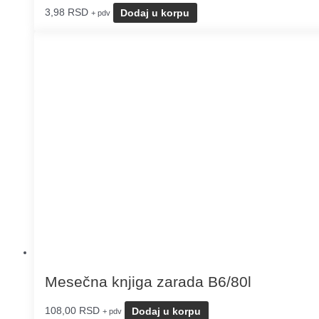
3,98
RSD
Dodaj u korpu
+ pdv
Mesečna knjiga zarada B6/80l
108,00
RSD
Dodaj u korpu
+ pdv