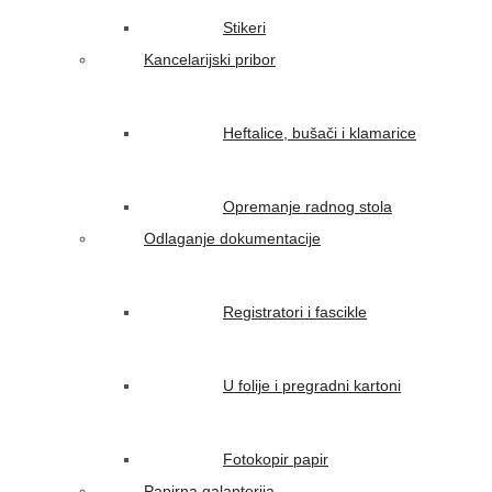
Stikeri
Kancelarijski pribor
Heftalice, bušači i klamarice
Opremanje radnog stola
Odlaganje dokumentacije
Registratori i fascikle
U folije i pregradni kartoni
Fotokopir papir
Papirna galanterija