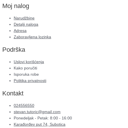
Moj nalog
Narudžbine
Detalji naloga
Adresa
Zaboravljena lozinka
Podrška
Uslovi korišćenja
Kako poručiti
Isporuka robe
Politika privatnosti
Kontakt
024556550
stevan.tutoric@gmail.com
Ponedeljak - Petak: 8:00 - 16:00
Karađorđev put 74, Subotica