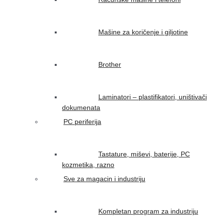
Mašine za koričenje i giljotine
Brother
Laminatori – plastifikatori, uništivači
dokumenata
PC periferija
Tastature, miševi, baterije, PC
kozmetika, razno
Sve za magacin i industriju
Kompletan program za industriju