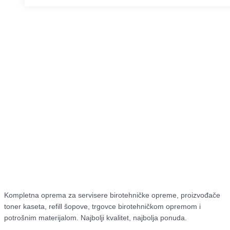
Kompletna oprema za servisere birotehničke opreme, proizvođače
toner kaseta, refill šopove, trgovce birotehničkom opremom i
potrošnim materijalom. Najbolji kvalitet, najbolja ponuda.