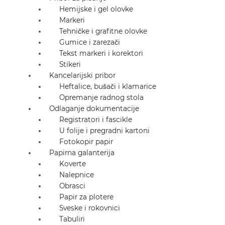
Hemijske i gel olovke
Markeri
Tehničke i grafitne olovke
Gumice i zarezači
Tekst markeri i korektori
Stikeri
Kancelarijski pribor
Heftalice, bušači i klamarice
Opremanje radnog stola
Odlaganje dokumentacije
Registratori i fascikle
U folije i pregradni kartoni
Fotokopir papir
Papirna galanterija
Koverte
Nalepnice
Obrasci
Papir za plotere
Sveske i rokovnici
Tabuliri