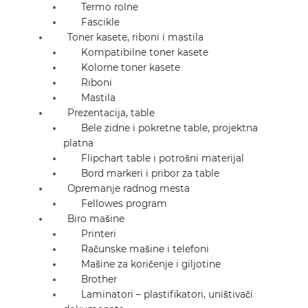
Termo rolne
Fascikle
Toner kasete, riboni i mastila
Kompatibilne toner kasete
Kolorne toner kasete
Riboni
Mastila
Prezentacija, table
Bele zidne i pokretne table, projektna
platna
Flipchart table i potrošni materijal
Bord markeri i pribor za table
Opremanje radnog mesta
Fellowes program
Biro mašine
Printeri
Računske mašine i telefoni
Mašine za koričenje i giljotine
Brother
Laminatori – plastifikatori, uništivači