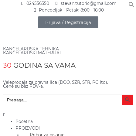
Pređi
024556550
stevan.tutoric@gmail.com
na
Ponedeljak - Petak: 8:00 - 16:00
sadržaj
Prijava / Registracija
KANCELARIJSKA TEHNIKA
KANCELARIJSKI MATERIJAL
30
GODINA SA VAMA
Veleprodaja za pravna lica (DOO, SZR, STR, PG itd).
Cene su bez PDV-a.
Search Butto
Search
for:
Main
Menu
Početna
PROIZVODI
Pribor za pisanje