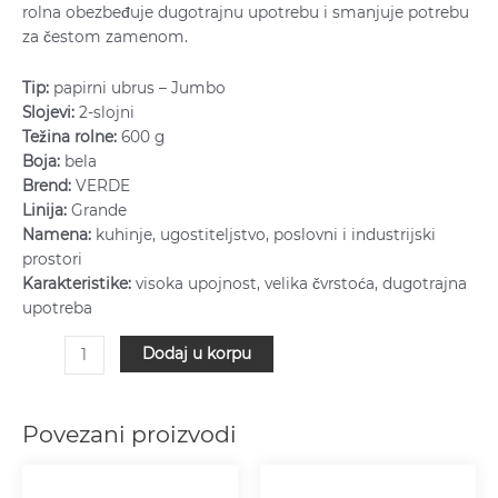
rolna obezbeđuje dugotrajnu upotrebu i smanjuje potrebu
za čestom zamenom.
Tip:
papirni ubrus – Jumbo
Slojevi:
2-slojni
Težina rolne:
600 g
Boja:
bela
Brend:
VERDE
Linija:
Grande
Namena:
kuhinje, ugostiteljstvo, poslovni i industrijski
prostori
Karakteristike:
visoka upojnost, velika čvrstoća, dugotrajna
upotreba
Dodaj u korpu
Povezani proizvodi