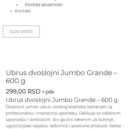
Politika privatnosti
Kontakt
Cart
0,00
RSD
Ubrus
dvoslojni
Jumbo
Ubrus dvoslojni Jumbo Grande –
Grande
600 g
–
600
299,00
RSD
+ pdv
g
Ubrus dvoslojni Jumbo Grande – 600 g
količina
Dvoslojni jumbo ubrus visokog kvaliteta namenjen za
profesionalnu i intenzivnu upotrebu. Odlikuje se odličnom
upojnošću i čvrstoćom, što ga čini idealnim za kuhinje,
ugostiteljske objekte, radionice i poslovne prostore. Velika