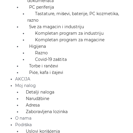
dokumenata
PC periferija
Tastature, miševi, baterije, PC kozmetika,
razno
Sve za magacin i industriju
Kompletan program za industriju
Kompletan program za magacine
Higijena
Razno
Covid-19 zaštita
Torbe i rančevi
Piće, kafa i čajevi
AKCIJA
Moj nalog
Detalji naloga
Narudžbine
Adresa
Zaboravljena lozinka
O nama
Podrška
Uslovi korišćenja