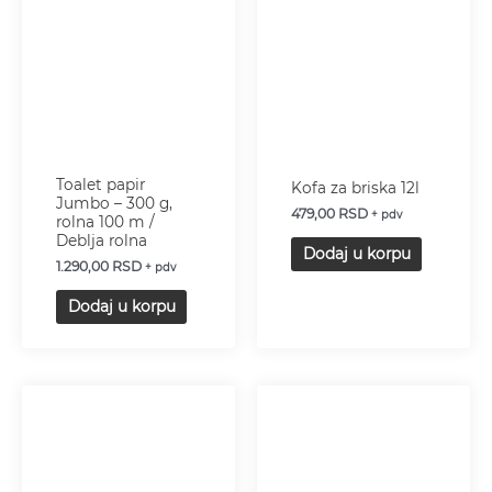
Toalet papir
Kofa za briska 12l
Jumbo – 300 g,
479,00
RSD
+ pdv
rolna 100 m /
Deblja rolna
Dodaj u korpu
1.290,00
RSD
+ pdv
Dodaj u korpu