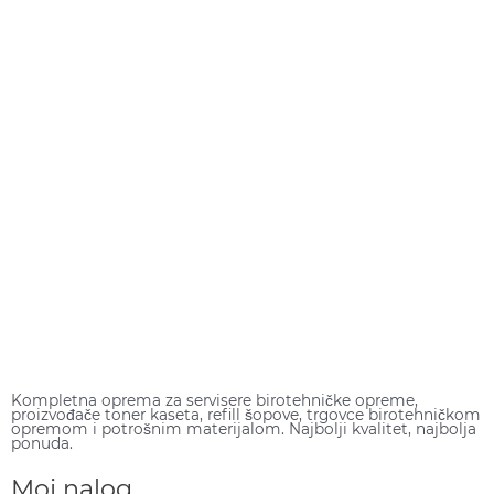
Kompletna oprema za servisere birotehničke opreme,
proizvođače toner kaseta, refill šopove, trgovce birotehničkom
opremom i potrošnim materijalom. Najbolji kvalitet, najbolja
ponuda.
Moj nalog