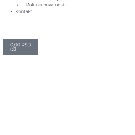
Politika privatnosti
Kontakt
Cart
0,00
RSD
0
UNI
Mechanical
Pencil
0.5
Kuru
Toga
M5-
450T
blue