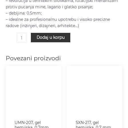
– revolucija u tehničkim olovkama, rotacijski mehanizam
protiv pucanja mine, lagano i glatko pisanje;
– debljina: 0.5mm;
– idealne za profesionalnu upotrebu i visoko precizne
radove (inžinjeri, dizajneri, arhitekte…)
Dodaj u korpu
Povezani proizvodi
UMN-207, gel
SXN-217, gel
hemijska, 0.7mm,
hemijska, 0.7 mm,