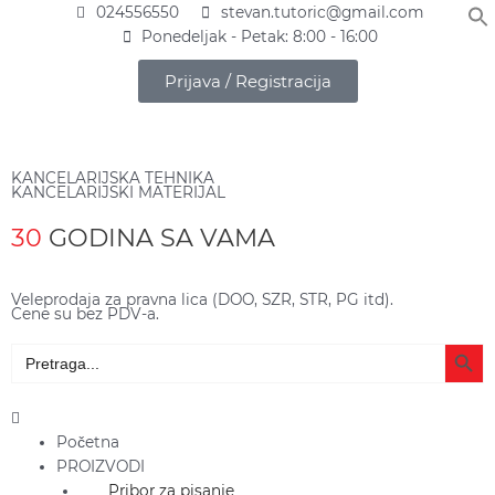
Pređi
024556550
stevan.tutoric@gmail.com
na
Ponedeljak - Petak: 8:00 - 16:00
sadržaj
Prijava / Registracija
KANCELARIJSKA TEHNIKA
KANCELARIJSKI MATERIJAL
30
GODINA SA VAMA
Veleprodaja za pravna lica (DOO, SZR, STR, PG itd).
Cene su bez PDV-a.
Search Butto
Search
for:
Main
Menu
Početna
PROIZVODI
Pribor za pisanje