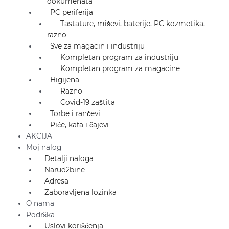
dokumenata
PC periferija
Tastature, miševi, baterije, PC kozmetika,
razno
Sve za magacin i industriju
Kompletan program za industriju
Kompletan program za magacine
Higijena
Razno
Covid-19 zaštita
Torbe i rančevi
Piće, kafa i čajevi
AKCIJA
Moj nalog
Detalji naloga
Narudžbine
Adresa
Zaboravljena lozinka
O nama
Podrška
Uslovi korišćenja