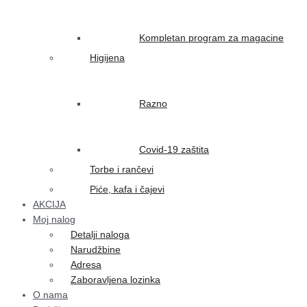
Kompletan program za magacine
Higijena
Razno
Covid-19 zaštita
Torbe i rančevi
Piće, kafa i čajevi
AKCIJA
Moj nalog
Detalji naloga
Narudžbine
Adresa
Zaboravljena lozinka
O nama