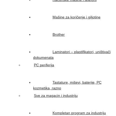
Mašine za koričenje i giljotine
Brother
Laminatori – plastifikatori, uništivači
dokumenata
PC periferija
Tastature, miševi, baterije, PC
kozmetika, razno
Sve za magacin i industriju
Kompletan program za industriju