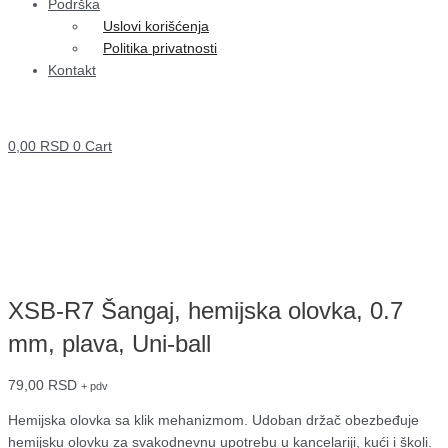
Podrška
Uslovi korišćenja
Politika privatnosti
Kontakt
0,00
RSD
0
Cart
XSB-R7 Šangaj, hemijska olovka, 0.7
mm, plava, Uni-ball
79,00
RSD
+ pdv
Hemijska olovka sa klik mehanizmom. Udoban držač obezbeđuje
hemijsku olovku za svakodnevnu upotrebu u kancelariji, kući i školi.