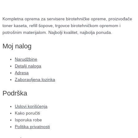
Kompletna oprema za servisere birotehničke opreme, proizvođače
toner kaseta, refill šopove, trgovce birotehničkom opremom i
potrošnim materijalom. Najbolji kvalitet, najbolja ponuda.
Moj nalog
Narudžbine
Detalji naloga
Adresa
Zaboravljena lozinka
Podrška
Uslovi korišćenja
Kako poručiti
Isporuka robe
Politika privatnosti