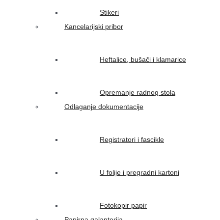
Stikeri
Kancelarijski pribor
Heftalice, bušači i klamarice
Opremanje radnog stola
Odlaganje dokumentacije
Registratori i fascikle
U folije i pregradni kartoni
Fotokopir papir
Papirna galanterija