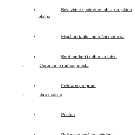
Bele zidne i pokretne table, projektna
platna
Flipchart table i potrošni materijal
Bord markeri i pribor za table
Opremanje radnog mesta
Fellowes program
Biro mašine
Printeri
Računske mašine i telefoni