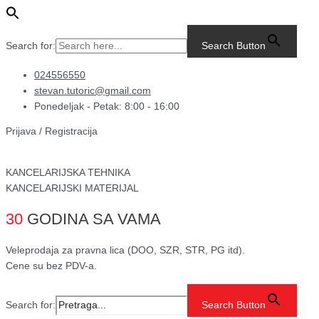
Pređi
Main
XSB-
na
Menu
R7
sadržaj
Šangaj,
Search for:
Search Button
hemijska
olovka,
024556550
0.7
stevan.tutoric@gmail.com
mm,
Ponedeljak - Petak: 8:00 - 16:00
plava,
Prijava / Registracija
Uni-
ball
količina
KANCELARIJSKA TEHNIKA
KANCELARIJSKI MATERIJAL
30
GODINA SA VAMA
Veleprodaja za pravna lica (DOO, SZR, STR, PG itd).
Cene su bez PDV-a.
Search for:
Search Button