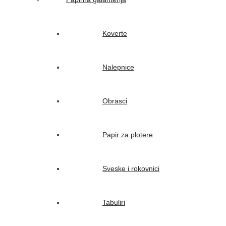
Koverte
Nalepnice
Obrasci
Papir za plotere
Sveske i rokovnici
Tabuliri