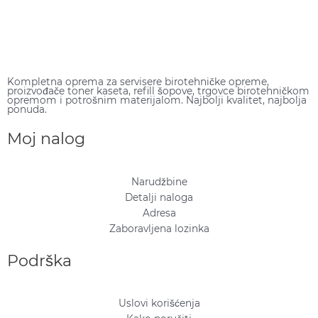
Kompletna oprema za servisere birotehničke opreme,
proizvođače toner kaseta, refill šopove, trgovce birotehničkom
opremom i potrošnim materijalom. Najbolji kvalitet, najbolja
ponuda.
Moj nalog
Narudžbine
Detalji naloga
Adresa
Zaboravljena lozinka
Podrška
Uslovi korišćenja