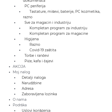
dokumenata
PC periferija
Tastature, miševi, baterije, PC kozmetika,
razno
Sve za magacin i industriju
Kompletan program za industriju
Kompletan program za magacine
Higijena
Razno
Covid-19 zaštita
Torbe i rančevi
Piće, kafa i čajevi
AKCIJA
Moj nalog
Detalji naloga
Narudžbine
Adresa
Zaboravljena lozinka
O nama
Podrška
Uslovi korišćenja