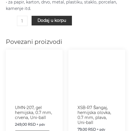
• za papir, karton, drvo, metal, plastiku, staklo, porcelan,
kamenje itd.
Dodaj u korpu
Povezani proizvodi
UMN-207, gel
XSB-R7 Šangaj,
hemijska, 0.7 mm,
hemijska olovka,
crvena, Uni-ball
0.7 mm, plava,
Uni-ball
249,00
RSD
+ pdv
79,00
RSD
+ pdv