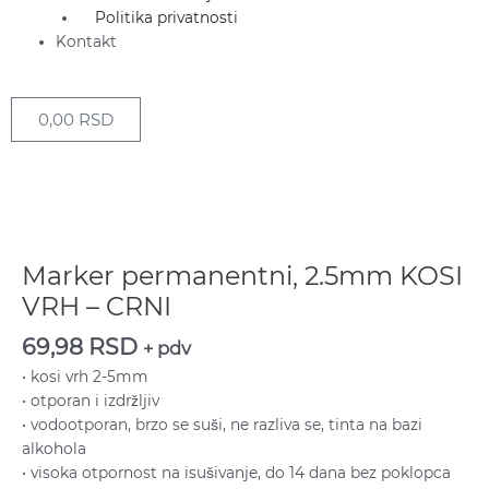
Politika privatnosti
Kontakt
0,00
RSD
Cart
Marker
permanentni,
2.5mm
Marker permanentni, 2.5mm KOSI
KOSI
VRH – CRNI
VRH
-
69,98
RSD
+ pdv
CRNI
• kosi vrh 2-5mm
količina
• otporan i izdržljiv
• vodootporan, brzo se suši, ne razliva se, tinta na bazi
alkohola
• visoka otpornost na isušivanje, do 14 dana bez poklopca