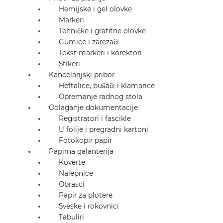
Hemijske i gel olovke
Markeri
Tehničke i grafitne olovke
Gumice i zarezači
Tekst markeri i korektori
Stikeri
Kancelarijski pribor
Heftalice, bušači i klamarice
Opremanje radnog stola
Odlaganje dokumentacije
Registratori i fascikle
U folije i pregradni kartoni
Fotokopir papir
Papirna galanterija
Koverte
Nalepnice
Obrasci
Papir za plotere
Sveske i rokovnici
Tabuliri