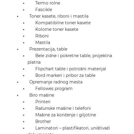
Termo rolne
Fascikle
Toner kasete, riboni i mastila
Kompatibilne toner kasete
Kolorne toner kasete
Riboni
Mastila
Prezentacija, table
Bele zidne i pokretne table, projektna
platna
Flipchart table i potrošni materijal
Bord markeri i pribor za table
Opremanje radnog mesta
Fellowes program
Biro mašine
Printeri
Računske mašine i telefoni
Mašine za koričenje i giljotine
Brother
Laminatori – plastifikatori, uništivači