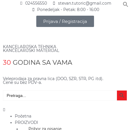
Pređi
024556550
stevan.tutoric@gmail.com
na
Ponedeljak - Petak: 8:00 - 16:00
sadržaj
Prijava / Registracija
KANCELARIJSKA TEHNIKA
KANCELARIJSKI MATERIJAL
30
GODINA SA VAMA
Veleprodaja za pravna lica (DOO, SZR, STR, PG itd).
Cene su bez PDV-a.
Search Butto
Search
for:
Main
Menu
Početna
PROIZVODI
Pribor za pisanje