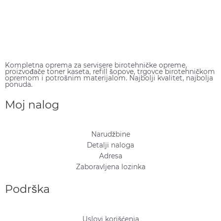
Kompletna oprema za servisere birotehničke opreme,
proizvođače toner kaseta, refill šopove, trgovce birotehničkom
opremom i potrošnim materijalom. Najbolji kvalitet, najbolja
ponuda.
Moj nalog
Narudžbine
Detalji naloga
Adresa
Zaboravljena lozinka
Podrška
Uslovi korišćenja