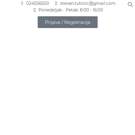
Pređi
024556550
stevan.tutoric@gmail.com
na
Ponedeljak - Petak: 8:00 - 16:00
sadržaj
Prijava / Registracija