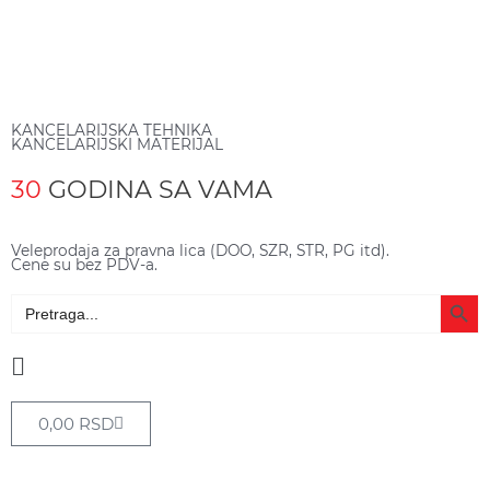
KANCELARIJSKA TEHNIKA
KANCELARIJSKI MATERIJAL
30
GODINA SA VAMA
Veleprodaja za pravna lica (DOO, SZR, STR, PG itd).
Cene su bez PDV-a.
Search Butto
Search
for:
Main
Menu
Cart
0,00
RSD